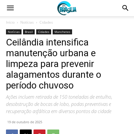
Início
Notícias
Cidades
Notícias
Brasil
Cidades
Manchetes
Ceilândia intensifica
manutenção urbana e
limpeza para prevenir
alagamentos durante o
período chuvoso
Ações incluem retirada de 150 toneladas de entulho,
desobstrução de bocas de lobo, podas preventivas e
recuperação asfáltica em diversos pontos da cidade
19 de outubro de 2025