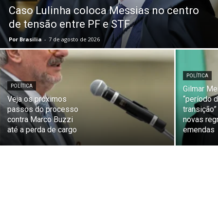
Caso Lulinha coloca Messias no centro
de tensão entre PF e STF
Por Brasilia
-
7 de agosto de 2026
POLÍTICA
POLÍTICA
Gilmar Me
Veja os próximos
“período 
passos do processo
transição”
contra Marco Buzzi
novas reg
até a perda de cargo
emendas