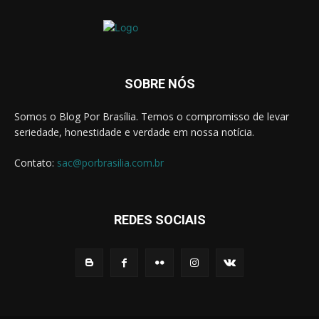
of
demanding
watch
statement
of
the
SOBRE NÓS
brand.
christianlouboutin.to
christian
Somos o Blog Por Brasília. Temos o compromisso de levar
louboutin
seriedade, honestidade e verdade em nossa notícia.
replica
with
Contato:
sac@porbrasilia.com.br
fast
shipping
worldwide
and
REDES SOCIAIS
1
year
warranty
on
all
watches.
https://sevenfridayreplica.ru