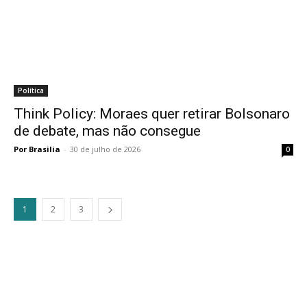
Política
Think Policy: Moraes quer retirar Bolsonaro
de debate, mas não consegue
Por Brasilia
-
30 de julho de 2026
0
1
2
3
best