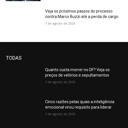
one's
salmon
Veja os próximos passos do processo
dome.rigid
contra Marco Buzzi até a perda de cargo
needs
7 de agosto de 2026
would
be
the
qualities
associated
with
TODAS
swiss
vape
.who
Quanto custa morrer no DF? Veja os
sells
preços de velórios e sepultamentos
the
7 de agosto de 2026
best
www.luxuryreplicawatch.to
makes
Cinco razões pelas quais a inteligência
enamel
emocional virou requisito para liderar
artistry
7 de agosto de 2026
and
so