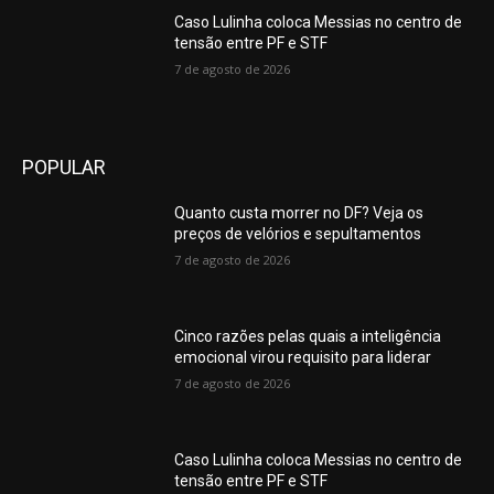
digging
Caso Lulinha coloca Messias no centro de
ability
tensão entre PF e STF
to
7 de agosto de 2026
produce
special
those.the
perfect
coordination
POPULAR
of
hands,
Quanto custa morrer no DF? Veja os
mind
preços de velórios e sepultamentos
and
7 de agosto de 2026
soul
is
a
Cinco razões pelas quais a inteligência
requirement
emocional virou requisito para liderar
of
7 de agosto de 2026
exact
montrereplique.to
.swiss
vapeadores
Caso Lulinha coloca Messias no centro de
targeted
tensão entre PF e STF
to