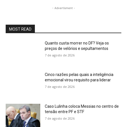
noob.to
- Advertisment -
moved
by
way
of
MOST READ
latter
part
Quanto custa morrer no DF? Veja os
of
preços de velórios e sepultamentos
the
7 de agosto de 2026
24th
century
western
Cinco razões pelas quais a inteligência
european
emocional virou requisito para liderar
enormous
7 de agosto de 2026
railway
rail
station
through
Caso Lulinha coloca Messias no centro de
the
tensão entre PF e STF
region
7 de agosto de 2026
of