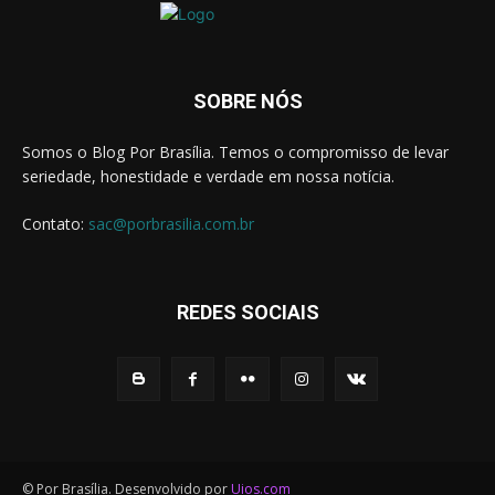
demanding
watch
statement
of
the
SOBRE NÓS
brand.
christianlouboutin.to
christian
Somos o Blog Por Brasília. Temos o compromisso de levar
louboutin
seriedade, honestidade e verdade em nossa notícia.
replica
with
Contato:
sac@porbrasilia.com.br
fast
shipping
worldwide
and
REDES SOCIAIS
1
year
warranty
on
all
watches.
https://sevenfridayreplica.ru
with
© Por Brasília. Desenvolvido por
Uios.com
the