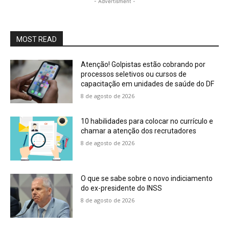
- Advertisment -
moved
by
way
of
MOST READ
latter
part
Atenção! Golpistas estão cobrando por
of
processos seletivos ou cursos de
the
capacitação em unidades de saúde do DF
24th
8 de agosto de 2026
century
western
10 habilidades para colocar no currículo e
european
chamar a atenção dos recrutadores
enormous
8 de agosto de 2026
railway
rail
station
through
O que se sabe sobre o novo indiciamento
the
do ex-presidente do INSS
region
8 de agosto de 2026
of
one's