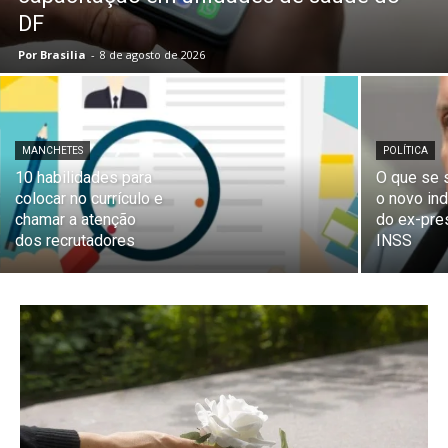
DF
Por Brasilia
-
8 de agosto de 2026
MANCHETES
POLÍTICA
10 habilidades para
O que se 
colocar no currículo e
o novo in
chamar a atenção
do ex-pre
dos recrutadores
INSS