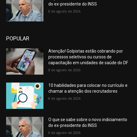
do ex-presidente do INSS
to
8 de agosto de 2026
produce
special
those.the
perfect
coordination
POPULAR
of
hands,
Atenção! Golpistas estão cobrando por
mind
processos seletivos ou cursos de
capacitação em unidades de saúde do DF
and
soul
8 de agosto de 2026
is
a
10 habilidades para colocar no currículo e
requirement
chamar a atenção dos recrutadores
of
8 de agosto de 2026
exact
montrereplique.to
.swiss
vapeadores
O que se sabe sobre o novo indiciamento
targeted
do ex-presidente do INSS
to
8 de agosto de 2026
enhancing