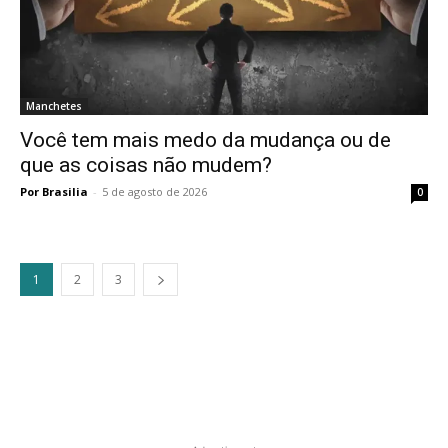
Manchetes
Você tem mais medo da mudança ou de
que as coisas não mudem?
Por Brasilia
-
5 de agosto de 2026
0
1
2
3
best
noob.to