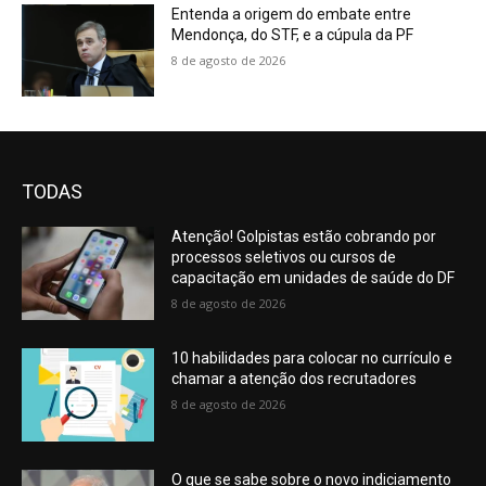
salmon
Entenda a origem do embate entre
dome.rigid
Mendonça, do STF, e a cúpula da PF
needs
8 de agosto de 2026
would
be
the
qualities
associated
with
TODAS
swiss
vape
.who
Atenção! Golpistas estão cobrando por
sells
processos seletivos ou cursos de
the
capacitação em unidades de saúde do DF
best
8 de agosto de 2026
www.luxuryreplicawatch.to
makes
10 habilidades para colocar no currículo e
enamel
chamar a atenção dos recrutadores
artistry
8 de agosto de 2026
and
so
digging
O que se sabe sobre o novo indiciamento
ability