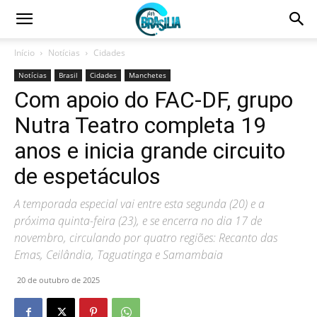
Início
Notícias
Cidades
Notícias
Brasil
Cidades
Manchetes
Com apoio do FAC-DF, grupo
Nutra Teatro completa 19
anos e inicia grande circuito
de espetáculos
A temporada especial vai entre esta segunda (20) e a
próxima quinta-feira (23), e se encerra no dia 17 de
novembro, circulando por quatro regiões: Recanto das
Emas, Ceilândia, Taguatinga e Samambaia
20 de outubro de 2025