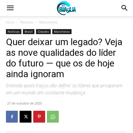
Início
Notícias
Manchetes
Notícias
Brasil
Cidades
Manchetes
Quer deixar um legado? Veja
as nove qualidades do líder
do futuro — que os de hoje
ainda ignoram
Entenda quais traços vão definir os líderes que prosperam
em um mundo em constante mudança
27 de outubro de 2025