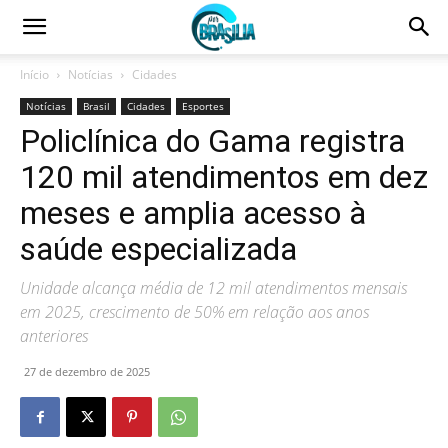
Início
Notícias
Cidades
Notícias
Brasil
Cidades
Esportes
Policlínica do Gama registra
120 mil atendimentos em dez
meses e amplia acesso à
saúde especializada
Unidade alcança média de 12 mil atendimentos mensais
em 2025, crescimento de 50% em relação aos anos
anteriores
27 de dezembro de 2025