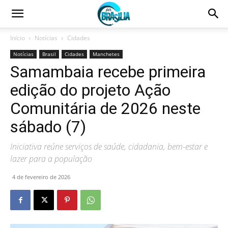
Início
Notícias
Cidades
Notícias
Brasil
Cidades
Manchetes
Samambaia recebe primeira
edição do projeto Ação
Comunitária de 2026 neste
sábado (7)
Iniciativa reúne serviços de saúde, cidadania, bem-estar e
lazer para a população
4 de fevereiro de 2026