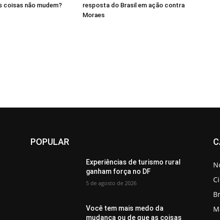
as coisas não mudem?
resposta do Brasil em ação contra
Moraes
POPULAR
C
Experiências de turismo rural
No
ganham força no DF
C
5 de agosto de 2026
Br
M
Você tem mais medo da
mudança ou de que as coisas