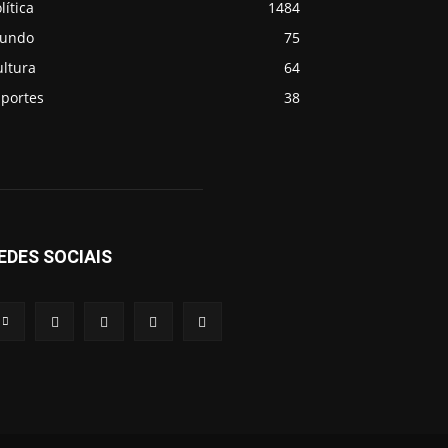
lítica
1484
undo
75
ultura
64
sportes
38
EDES SOCIAIS