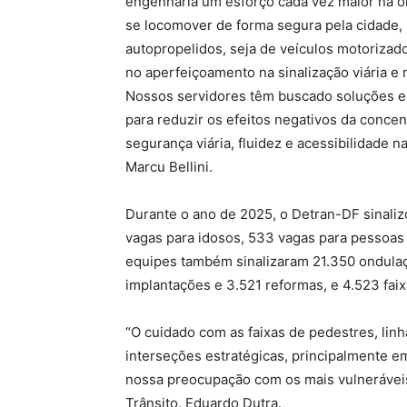
engenharia um esforço cada vez maior na o
se locomover de forma segura pela cidade, s
autopropelidos, seja de veículos motorizado
no aperfeiçoamento na sinalização viária e
Nossos servidores têm buscado soluções es
para reduzir os efeitos negativos da concen
segurança viária, fluidez e acessibilidade n
Marcu Bellini.
Durante o ano de 2025, o Detran-DF sinali
vagas para idosos, 533 vagas para pessoas 
equipes também sinalizaram 21.350 ondulaç
implantações e 3.521 reformas, e 4.523 fai
“O cuidado com as faixas de pedestres, linh
interseções estratégicas, principalmente e
nossa preocupação com os mais vulneráveis:
Trânsito, Eduardo Dutra.