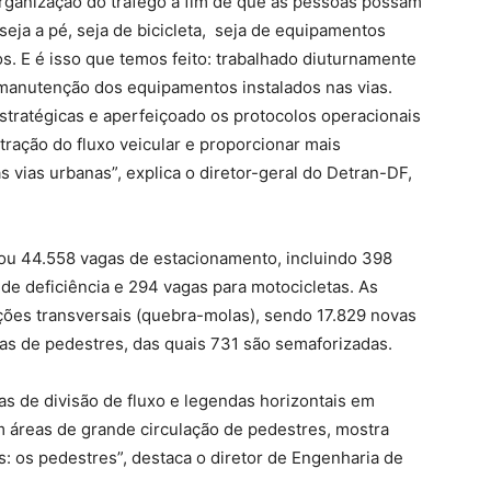
rganização do tráfego a fim de que as pessoas possam
eja a pé, seja de bicicleta, seja de equipamentos
s. E é isso que temos feito: trabalhado diuturnamente
 manutenção dos equipamentos instalados nas vias.
tratégicas e aperfeiçoado os protocolos operacionais
tração do fluxo veicular e proporcionar mais
as vias urbanas”, explica o diretor-geral do Detran-DF,
zou 44.558 vagas de estacionamento, incluindo 398
de deficiência e 294 vagas para motocicletas. As
ões transversais (quebra-molas), sendo 17.829 novas
xas de pedestres, das quais 731 são semaforizadas.
as de divisão de fluxo e legendas horizontais em
m áreas de grande circulação de pedestres, mostra
 os pedestres”, destaca o diretor de Engenharia de