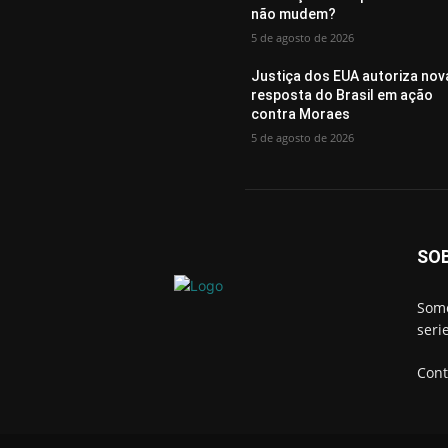
não mudem?
5 de agosto de 2026
Justiça dos EUA autoriza nov
resposta do Brasil em ação
contra Moraes
5 de agosto de 2026
SO
Somo
seri
Cont