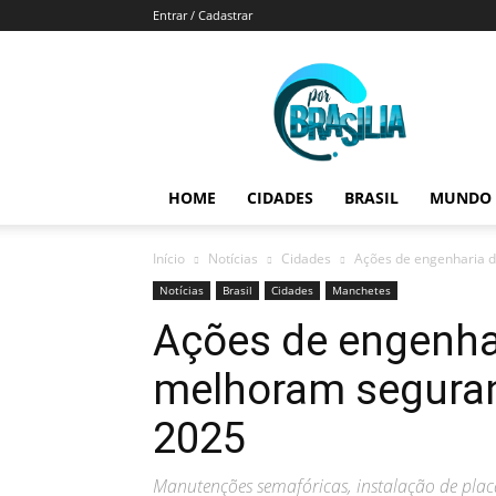
Entrar / Cadastrar
Por
Brasília
HOME
CIDADES
BRASIL
MUNDO
Início
Notícias
Cidades
Ações de engenharia d
Notícias
Brasil
Cidades
Manchetes
Ações de engenhar
melhoram seguran
2025
Manutenções semafóricas, instalação de placas