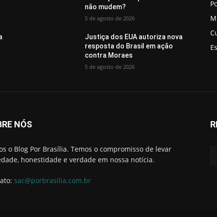
Po
não mudem?
M
5 de agosto de 2026
C
a
Justiça dos EUA autoriza nova
resposta do Brasil em ação
E
contra Moraes
5 de agosto de 2026
BRE NÓS
R
s o Blog Por Brasília. Temos o compromisso de levar
edade, honestidade e verdade em nossa notícia.
ato:
sac@porbrasilia.com.br