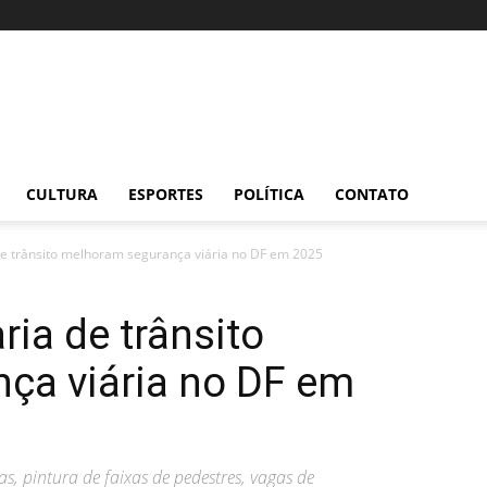
CULTURA
ESPORTES
POLÍTICA
CONTATO
e trânsito melhoram segurança viária no DF em 2025
ia de trânsito
ça viária no DF em
, pintura de faixas de pedestres, vagas de