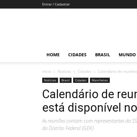
Entrar / Cadastrar
Por
Brasília
HOME
CIDADES
BRASIL
MUNDO
Início
Notícias
Cidades
Calendário de reuniões
Notícias
Brasil
Cidades
Manchetes
Calendário de re
está disponível n
As reuniões contam com representantes da SS
do Distrito Federal (GDF)