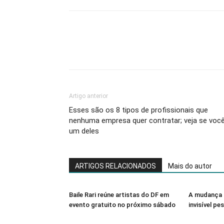
Artigo anterior
Esses são os 8 tipos de profissionais que
nenhuma empresa quer contratar; veja se você
um deles
ARTIGOS RELACIONADOS
Mais do autor
Baile Rari reúne artistas do DF em
A mudança 
evento gratuito no próximo sábado
invisível pe