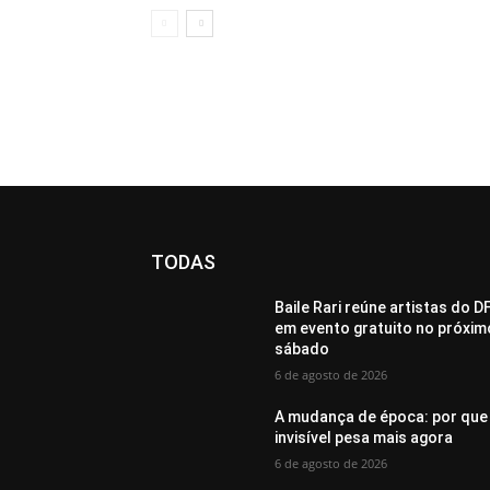
TODAS
Baile Rari reúne artistas do D
em evento gratuito no próxim
sábado
6 de agosto de 2026
A mudança de época: por que
invisível pesa mais agora
6 de agosto de 2026