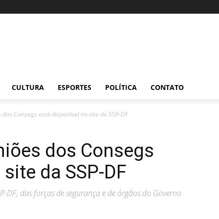
CULTURA
ESPORTES
POLÍTICA
CONTATO
 dos Consegs está disponível no site da SSP-DF
uniões dos Consegs
o site da SSP-DF
P-DF, das forças de segurança e de órgãos do Governo