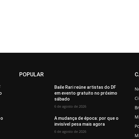
POPULAR
C
F
Baile Rari reúne artistas do DF
No
o
em evento gratuito no próximo
C
sábado
6 de agosto de 2026
Br
M
 o
A mudança de época: por que o
invisível pesa mais agora
Po
6 de agosto de 2026
M