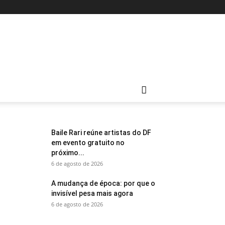
Baile Rari reúne artistas do DF
em evento gratuito no
próximo...
6 de agosto de 2026
A mudança de época: por que o
invisível pesa mais agora
6 de agosto de 2026