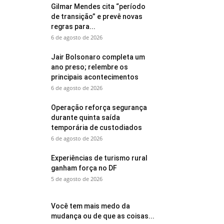
Gilmar Mendes cita “período
de transição” e prevê novas
regras para...
6 de agosto de 2026
Jair Bolsonaro completa um
ano preso; relembre os
principais acontecimentos
6 de agosto de 2026
Operação reforça segurança
durante quinta saída
temporária de custodiados
6 de agosto de 2026
Experiências de turismo rural
ganham força no DF
5 de agosto de 2026
Você tem mais medo da
mudança ou de que as coisas...