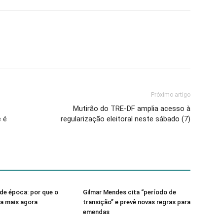
Próximo artigo
Mutirão do TRE-DF amplia acesso à
 é
regularização eleitoral neste sábado (7)
de época: por que o
Gilmar Mendes cita “período de
sa mais agora
transição” e prevê novas regras para
emendas