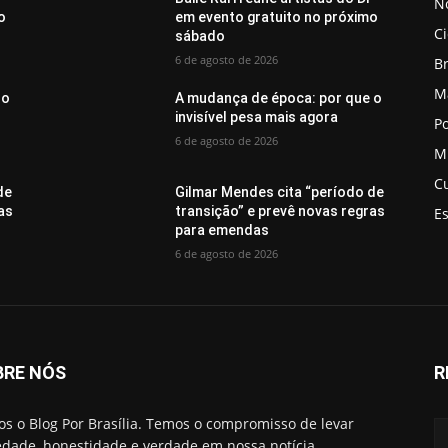
No
o
em evento gratuito no próximo
C
sábado
6 de agosto de 2026
Br
M
 o
A mudança de época: por que o
invisível pesa mais agora
Po
6 de agosto de 2026
M
C
de
Gilmar Mendes cita “período de
as
transição” e prevê novas regras
E
para emendas
6 de agosto de 2026
BRE NÓS
R
s o Blog Por Brasília. Temos o compromisso de levar
edade, honestidade e verdade em nossa notícia.