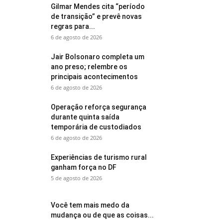
Gilmar Mendes cita “período
de transição” e prevê novas
regras para...
6 de agosto de 2026
Jair Bolsonaro completa um
ano preso; relembre os
principais acontecimentos
6 de agosto de 2026
Operação reforça segurança
durante quinta saída
temporária de custodiados
6 de agosto de 2026
Experiências de turismo rural
ganham força no DF
5 de agosto de 2026
Você tem mais medo da
mudança ou de que as coisas...