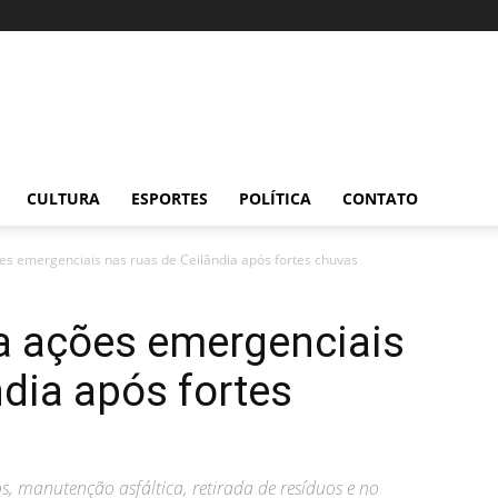
CULTURA
ESPORTES
POLÍTICA
CONTATO
ões emergenciais nas ruas de Ceilândia após fortes chuvas
ca ações emergenciais
ndia após fortes
 manutenção asfáltica, retirada de resíduos e no