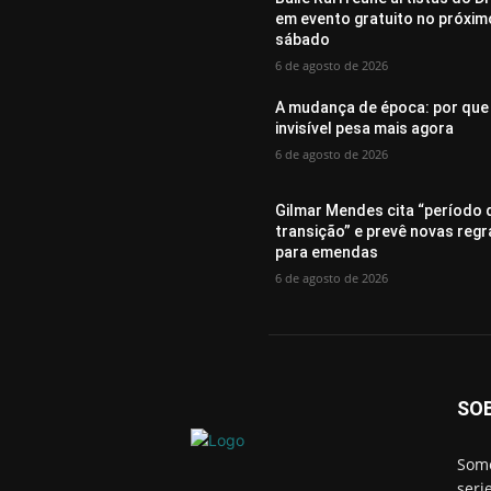
em evento gratuito no próxim
sábado
6 de agosto de 2026
A mudança de época: por que
invisível pesa mais agora
6 de agosto de 2026
Gilmar Mendes cita “período 
transição” e prevê novas regr
para emendas
6 de agosto de 2026
SO
Somo
seri