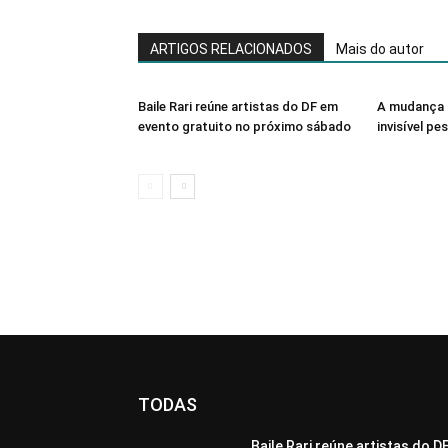
ARTIGOS RELACIONADOS
Mais do autor
Baile Rari reúne artistas do DF em
A mudança 
evento gratuito no próximo sábado
invisível pe
TODAS
Baile Rari reúne artistas do D