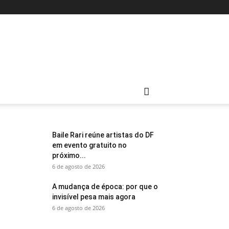
Baile Rari reúne artistas do DF
em evento gratuito no
próximo...
6 de agosto de 2026
A mudança de época: por que o
invisível pesa mais agora
6 de agosto de 2026