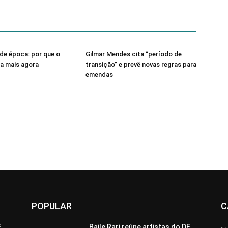
de época: por que o
Gilmar Mendes cita “período de
sa mais agora
transição” e prevê novas regras para
emendas
POPULAR
C
F
Baile Rari reúne artistas do DF