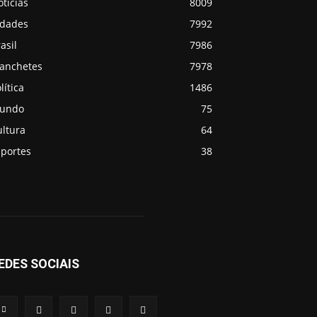
tícias
8009
idades
7992
asil
7986
anchetes
7978
lítica
1486
undo
75
ultura
64
sportes
38
EDES SOCIAIS