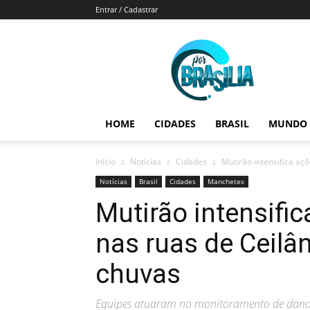
Entrar / Cadastrar
Por
Brasília
HOME
CIDADES
BRASIL
MUNDO
Início
Notícias
Cidades
Mutirão intensifica aç
Notícias
Brasil
Cidades
Manchetes
Mutirão intensifi
nas ruas de Ceilâ
chuvas
Equipes atuaram no monitoramento de danos,