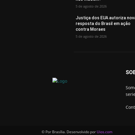
5 de agosto de 2026
Justiça dos EUA autoriza nov
resposta do Brasil em ação
contra Moraes
5 de agosto de 2026
SO
Somo
seri
Cont
© Por Brasília. Desenvolvido por
Uios.com