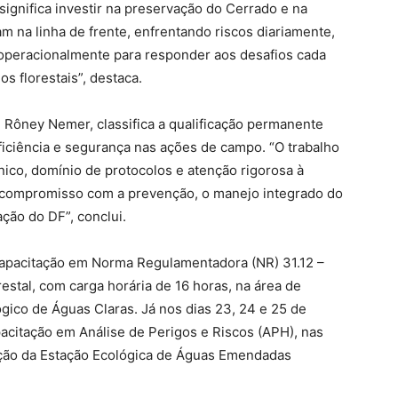
ignifica investir na preservação do Cerrado e na
am na linha de frente, enfrentando riscos diariamente,
 operacionalmente para responder aos desafios cada
s florestais”, destaca.
l, Rôney Nemer, classifica a qualificação permanente
ficiência e segurança nas ações de campo. “O trabalho
cnico, domínio de protocolos e atenção rigorosa à
o compromisso com a prevenção, o manejo integrado do
ção do DF”, conclui.
a capacitação em Norma Regulamentadora (NR) 31.12 –
estal, com carga horária de 16 horas, na área de
ico de Águas Claras. Já nos dias 23, 24 e 25 de
apacitação em Análise de Perigos e Riscos (APH), nas
ção da Estação Ecológica de Águas Emendadas