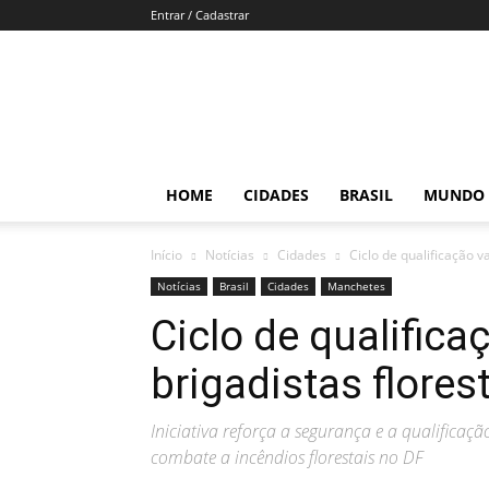
Entrar / Cadastrar
Por
Brasília
HOME
CIDADES
BRASIL
MUNDO
Início
Notícias
Cidades
Ciclo de qualificação v
Notícias
Brasil
Cidades
Manchetes
Ciclo de qualifica
brigadistas flore
Iniciativa reforça a segurança e a qualificaç
combate a incêndios florestais no DF