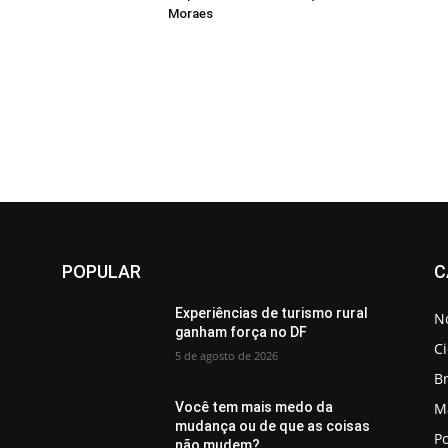
Moraes
POPULAR
C
Experiências de turismo rural
No
ganham força no DF
C
5 de agosto de 2026
Br
M
Você tem mais medo da
mudança ou de que as coisas
Po
não mudem?