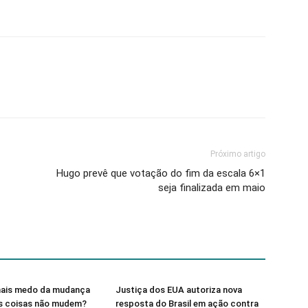
Próximo artigo
Hugo prevê que votação do fim da escala 6×1
seja finalizada em maio
ais medo da mudança
Justiça dos EUA autoriza nova
as coisas não mudem?
resposta do Brasil em ação contra