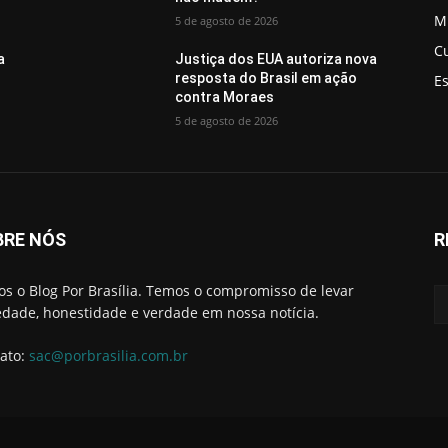
M
5 de agosto de 2026
C
a
Justiça dos EUA autoriza nova
resposta do Brasil em ação
E
contra Moraes
5 de agosto de 2026
BRE NÓS
R
s o Blog Por Brasília. Temos o compromisso de levar
edade, honestidade e verdade em nossa notícia.
ato:
sac@porbrasilia.com.br