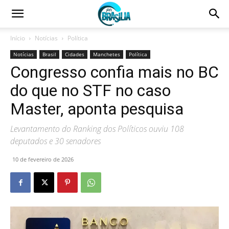
Início
Notícias
Política
Notícias
Brasil
Cidades
Manchetes
Política
Congresso confia mais no BC
do que no STF no caso
Master, aponta pesquisa
Levantamento do Ranking dos Políticos ouviu 108
deputados e 30 senadores
10 de fevereiro de 2026