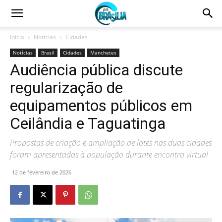
Início
Notícias
Cidades
Notícias
Brasil
Cidades
Manchetes
Audiência pública discute
regularização de
equipamentos públicos em
Ceilândia e Taguatinga
Propostas de criação e ampliação de lotes nas duas cidades
foram apresentadas à população durante encontro virtual
12 de fevereiro de 2026