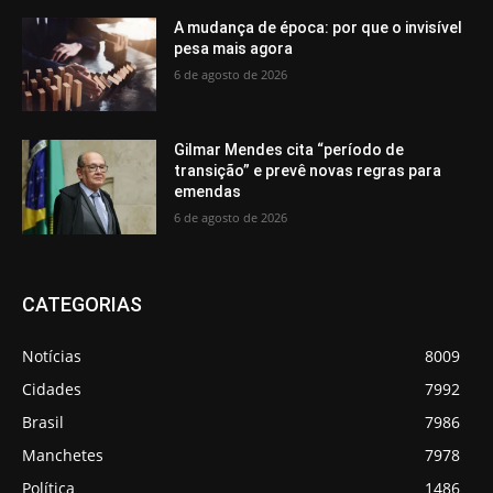
A mudança de época: por que o invisível
pesa mais agora
6 de agosto de 2026
Gilmar Mendes cita “período de
transição” e prevê novas regras para
emendas
6 de agosto de 2026
CATEGORIAS
Notícias
8009
Cidades
7992
Brasil
7986
Manchetes
7978
Política
1486