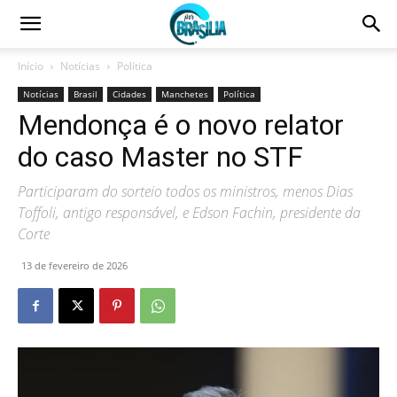
Início
Notícias
Política
Notícias
Brasil
Cidades
Manchetes
Política
Mendonça é o novo relator
do caso Master no STF
Participaram do sorteio todos os ministros, menos Dias
Toffoli, antigo responsável, e Edson Fachin, presidente da
Corte
13 de fevereiro de 2026