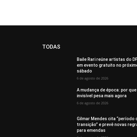
TODAS
Baile Rari reúne artistas do D
em evento gratuito no próxim
sábado
6 de agosto de 2026
A mudança de época: por que
invisível pesa mais agora
6 de agosto de 2026
Gilmar Mendes cita “período 
transição” e prevê novas regr
para emendas