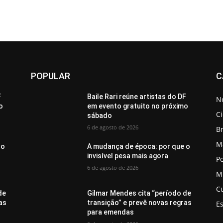
POPULAR
C
F
Baile Rari reúne artistas do DF
No
o
em evento gratuito no próximo
C
sábado
6 de agosto de 2026
Br
M
 o
A mudança de época: por que o
invisível pesa mais agora
Po
6 de agosto de 2026
M
C
de
Gilmar Mendes cita “período de
as
transição” e prevê novas regras
E
para emendas