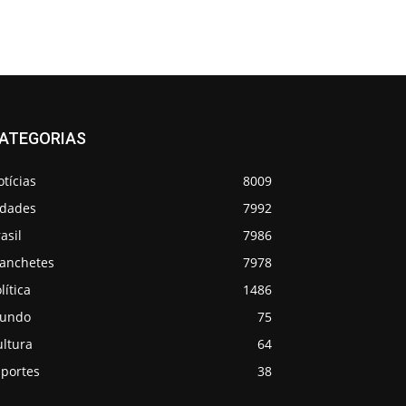
ATEGORIAS
tícias
8009
idades
7992
asil
7986
anchetes
7978
lítica
1486
undo
75
ultura
64
sportes
38