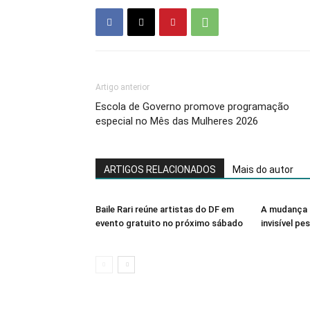
Artigo anterior
Escola de Governo promove programação
especial no Mês das Mulheres 2026
ARTIGOS RELACIONADOS
Mais do autor
Baile Rari reúne artistas do DF em
A mudança 
evento gratuito no próximo sábado
invisível pe