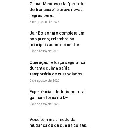
Gilmar Mendes cita “período
de transição” e prevê novas
regras para...
6 de agosto de 2026
Jair Bolsonaro completa um
ano preso; relembre os
principais acontecimentos
6 de agosto de 2026
Operação reforça segurança
durante quinta saída
temporária de custodiados
6 de agosto de 2026
Experiências de turismo rural
ganham força no DF
5 de agosto de 2026
Você tem mais medo da
mudança ou de que as coisas...