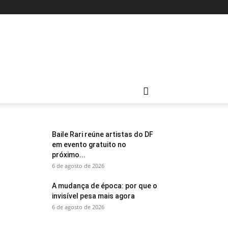
Baile Rari reúne artistas do DF
em evento gratuito no
próximo...
6 de agosto de 2026
A mudança de época: por que o
invisível pesa mais agora
6 de agosto de 2026