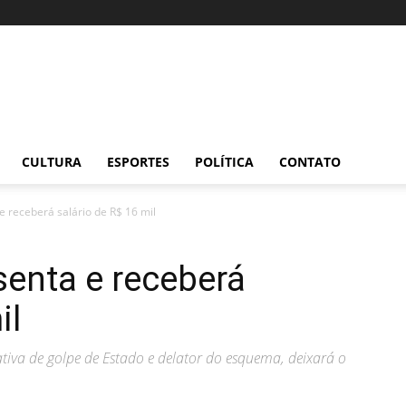
CULTURA
ESPORTES
POLÍTICA
CONTATO
 receberá salário de R$ 16 mil
enta e receberá
il
tiva de golpe de Estado e delator do esquema, deixará o