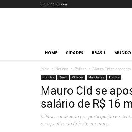
Entrar / Cadastrar
Por
Brasília
HOME
CIDADES
BRASIL
MUNDO
Início
Notícias
Política
Mauro Cid se aposenta e
Notícias
Brasil
Cidades
Manchetes
Política
Mauro Cid se apos
salário de R$ 16 m
Militar, condenado por participação em tenta
serviço ativo do Exército em março