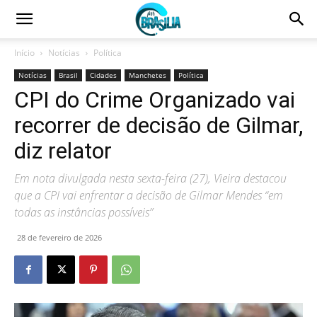
Início
Notícias
Política
Notícias
Brasil
Cidades
Manchetes
Política
CPI do Crime Organizado vai
recorrer de decisão de Gilmar,
diz relator
Em nota divulgada nesta sexta-feira (27), Vieira destacou
que a CPI vai enfrentar a decisão de Gilmar Mendes “em
todas as instâncias possíveis”
28 de fevereiro de 2026