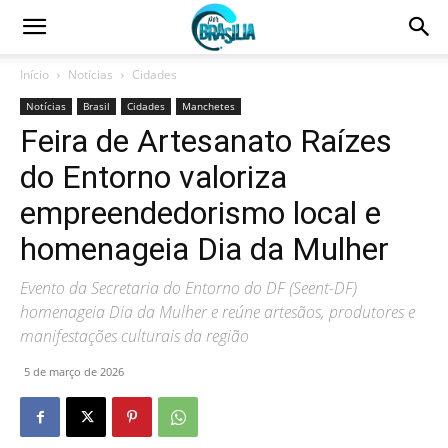
Início
Notícias
Cidades
Notícias
Brasil
Cidades
Manchetes
Feira de Artesanato Raízes
do Entorno valoriza
empreendedorismo local e
homenageia Dia da Mulher
Evento da Secretaria do Entorno do DF (Seent-DF)
homenageia Dia da Mulher e reúne artesãos, produtores e
manifestações culturais da região
5 de março de 2026