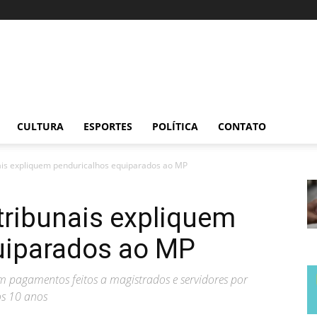
CULTURA
ESPORTES
POLÍTICA
CONTATO
is expliquem penduricalhos equiparados ao MP
tribunais expliquem
uiparados ao MP
m pagamentos feitos a magistrados e servidores por
os 10 anos