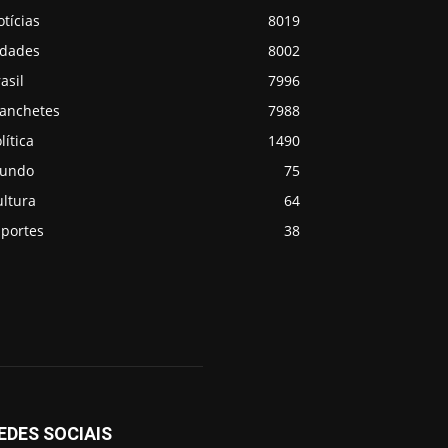
tícias
8019
idades
8002
asil
7996
anchetes
7988
lítica
1490
undo
75
ultura
64
sportes
38
EDES SOCIAIS