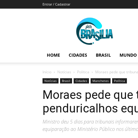
Entrar / Cadastrar
Por
Brasília
HOME
CIDADES
BRASIL
MUNDO
Início
Notícias
Política
Moraes pede que tribuna
Notícias
Brasil
Cidades
Manchetes
Política
Moraes pede que 
penduricalhos eq
Ministro deu 5 dias para tribunais informare
equiparação ao Ministério Público nos últim