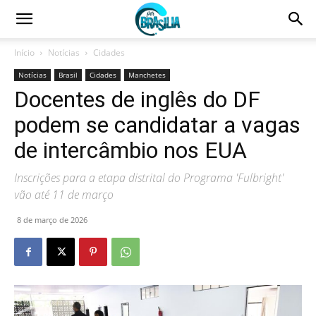
Início
Notícias
Cidades
Notícias
Brasil
Cidades
Manchetes
Docentes de inglês do DF
podem se candidatar a vagas
de intercâmbio nos EUA
Inscrições para a etapa distrital do Programa 'Fulbright'
vão até 11 de março
8 de março de 2026