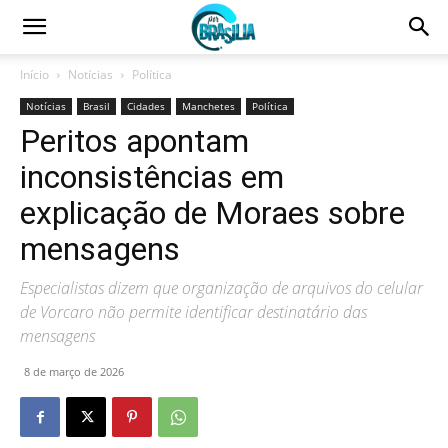
Início
Notícias
Política
Notícias
Brasil
Cidades
Manchetes
Política
Peritos apontam
inconsistências em
explicação de Moraes sobre
mensagens
Especialistas dizem que organização de arquivos do celular
de Vorcaro não permite identificar destinatário das
mensagens
8 de março de 2026