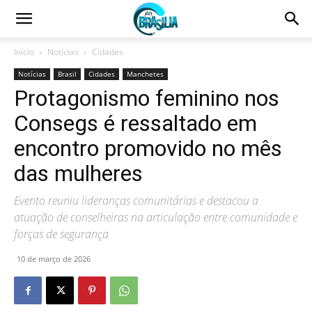
Início
Notícias
Cidades
Notícias
Brasil
Cidades
Manchetes
Protagonismo feminino nos
Consegs é ressaltado em
encontro promovido no mês
das mulheres
Evento reuniu lideranças comunitárias e destacou a
atuação de conselheiras na articulação entre comunidade e
forças de segurança
10 de março de 2026