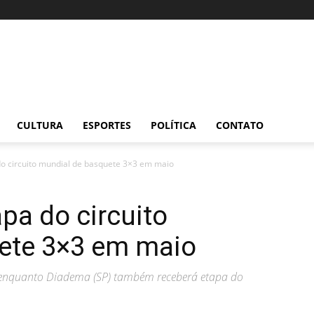
CULTURA
ESPORTES
POLÍTICA
CONTATO
do circuito mundial de basquete 3×3 em maio
apa do circuito
ete 3×3 em maio
ia, enquanto Diadema (SP) também receberá etapa do