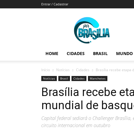
Entrar / Cadastrar
Por
Brasília
HOME
CIDADES
BRASIL
MUNDO
Início
Notícias
Cidades
Brasília recebe etapa 
Notícias
Brasil
Cidades
Manchetes
Brasília recebe et
mundial de basqu
Capital federal sediará o Challenger Brasíl
circuito internacional em outubro