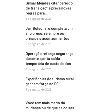
Gilmar Mendes cita “período
de transição” e prevê novas
regras para...
6 de agosto de 2026
Jair Bolsonaro completa um
ano preso; relembre os
principais acontecimentos
6 de agosto de 2026
Operação reforça segurança
durante quinta saída
temporária de custodiados
6 de agosto de 2026
Experiências de turismo rural
ganham força no DF
5 de agosto de 2026
Você tem mais medo da
mudança ou de que as coisas...