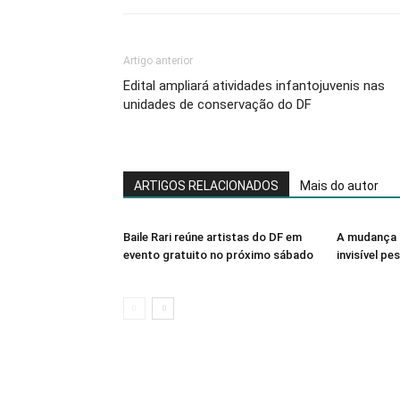
Artigo anterior
Edital ampliará atividades infantojuvenis nas
unidades de conservação do DF
ARTIGOS RELACIONADOS
Mais do autor
Baile Rari reúne artistas do DF em
A mudança 
evento gratuito no próximo sábado
invisível pe