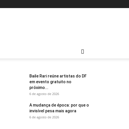
Baile Rari reúne artistas do DF
em evento gratuito no
próximo...
6 de agosto de 2026
A mudança de época: por que o
invisível pesa mais agora
6 de agosto de 2026