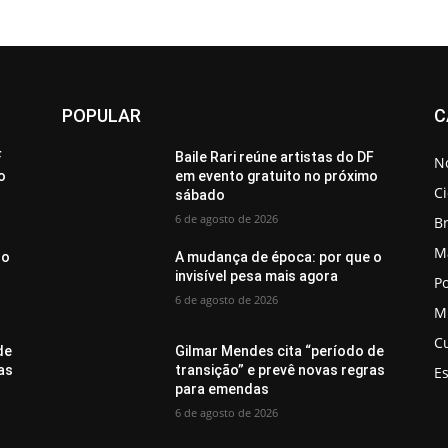
POPULAR
C
F
Baile Rari reúne artistas do DF
No
o
em evento gratuito no próximo
C
sábado
6 de agosto de 2026
Br
M
 o
A mudança de época: por que o
invisível pesa mais agora
Po
6 de agosto de 2026
M
C
de
Gilmar Mendes cita “período de
as
transição” e prevê novas regras
E
para emendas
6 de agosto de 2026