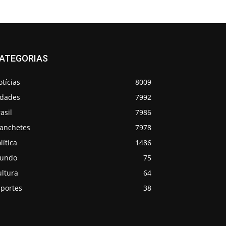
ATEGORIAS
tícias
8009
idades
7992
asil
7986
anchetes
7978
lítica
1486
undo
75
ultura
64
sportes
38