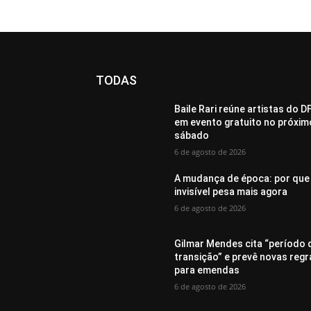
TODAS
Baile Rari reúne artistas do D
em evento gratuito no próxim
sábado
6 de agosto de 2026
A mudança de época: por que
invisível pesa mais agora
6 de agosto de 2026
Gilmar Mendes cita “período 
transição” e prevê novas regr
para emendas
6 de agosto de 2026