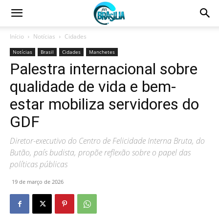
Início
Notícias
Cidades
Notícias
Brasil
Cidades
Manchetes
Palestra internacional sobre
qualidade de vida e bem-
estar mobiliza servidores do
GDF
Diretor-executivo do Centro de Felicidade Interna Bruta, do
Butão, país budista, propõe reflexão sobre o papel das
políticas públicas
19 de março de 2026