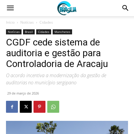
Início
Notícias
Cidades
Notícias
Brasil
Cidades
Manchetes
CGDF cede sistema de
auditoria e gestão para
Controladoria de Aracaju
O acordo incentiva a modernização da gestão de
auditorias no município sergipano
29 de março de 2026