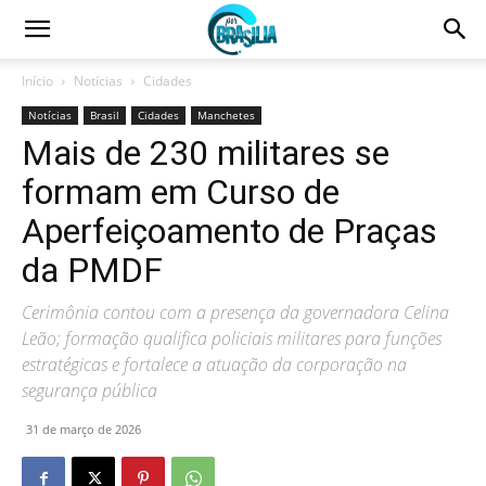
Início
Notícias
Cidades
Notícias
Brasil
Cidades
Manchetes
Mais de 230 militares se
formam em Curso de
Aperfeiçoamento de Praças
da PMDF
Cerimônia contou com a presença da governadora Celina
Leão; formação qualifica policiais militares para funções
estratégicas e fortalece a atuação da corporação na
segurança pública
31 de março de 2026