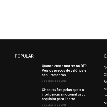
POPULAR
C
Quanto custa morrer no DF?
No
Veja os preços de velórios e
C
sepultamentos
7 de agosto de 2026
Br
M
Cinco razões pelas quais a
inteligência emocional virou
Po
requisito para liderar
M
7 de agosto de 2026