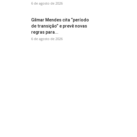
6 de agosto de 2026
Gilmar Mendes cita “período
de transição” e prevê novas
regras para...
6 de agosto de 2026