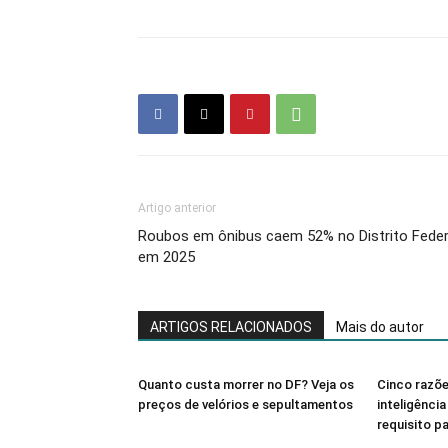
Artigo anterior
Roubos em ônibus caem 52% no Distrito Feder
em 2025
ARTIGOS RELACIONADOS
Mais do autor
Quanto custa morrer no DF? Veja os
Cinco razõe
preços de velórios e sepultamentos
inteligênci
requisito pa