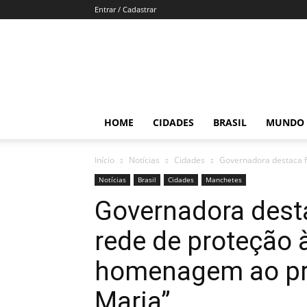
Entrar / Cadastrar
Por
Brasília
HOME
CIDADES
BRASIL
MUNDO
Início
Notícias
Cidades
Governadora destaca f
Notícias
Brasil
Cidades
Manchetes
Governadora dest
rede de proteção 
homenagem ao pr
Maria”