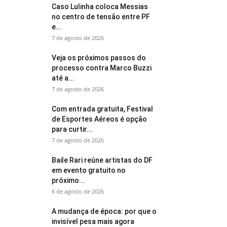
Caso Lulinha coloca Messias
no centro de tensão entre PF
e...
7 de agosto de 2026
Veja os próximos passos do
processo contra Marco Buzzi
até a...
7 de agosto de 2026
Com entrada gratuita, Festival
de Esportes Aéreos é opção
para curtir...
7 de agosto de 2026
Baile Rari reúne artistas do DF
em evento gratuito no
próximo...
6 de agosto de 2026
A mudança de época: por que o
invisível pesa mais agora