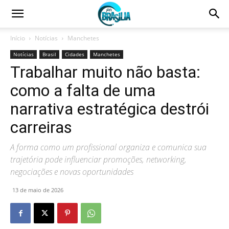
Início
Notícias
Manchetes
Notícias
Brasil
Cidades
Manchetes
Trabalhar muito não basta:
como a falta de uma
narrativa estratégica destrói
carreiras
A forma como um profissional organiza e comunica sua
trajetória pode influenciar promoções, networking,
negociações e novas oportunidades
13 de maio de 2026