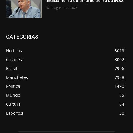
indiciamento do ex-presidente do INSS
8 de agosto de 2026
CATEGORIAS
Notícias
8019
Cidades
8002
Brasil
7996
Manchetes
7988
Política
1490
Mundo
75
Cultura
64
Esportes
38