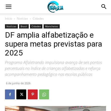
Início
Notícias
Cidades
Notícias
Brasil
Cidades
Manchetes
DF amplia alfabetização e
supera metas previstas para
2025
Programa Alfaletrando impulsiona avanço de seis pontos
percentuais no índice de crianças alfabetizadas e reforça
acompanhamento pedagógico nas escolas públicas
6 de junho de 2026