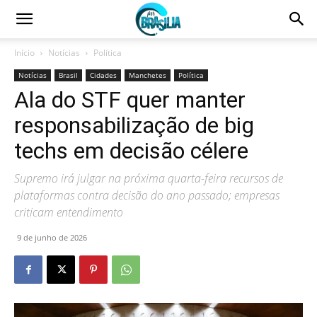
Início
Notícias
Política
Notícias
Brasil
Cidades
Manchetes
Política
Ala do STF quer manter
responsabilização de big
techs em decisão célere
Supremo irá julgar na próxima quarta-feira recursos de
plataformas contra decisão do ano passado; empresas
criticam entendimento
9 de junho de 2026