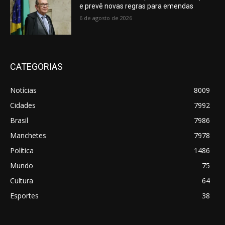
e prevê novas regras para emendas
to
6 de agosto de 2026
enhancing
ultra-
thin
computer
hardware
CATEGORIAS
bits.swiss
made
Notícias
8009
https://www.omegawatch.to/
online.famous
Cidades
7992
mark
Brasil
7986
https://www.vapesstores.nl/
Manchetes
7978
vapen
.rolex
https://www.reallydiamond.com/
Política
1486
is
Mundo
75
just
about
Cultura
64
the
Esportes
38
globe's
a
great