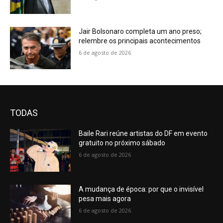
of
one's
salmon
Jair Bolsonaro completa um ano preso;
dome.rigid
relembre os principais acontecimentos
needs
6 de agosto de 2026
would
be
the
qualities
associated
with
TODAS
swiss
vape
.who
Baile Rari reúne artistas do DF em evento
sells
gratuito no próximo sábado
the
6 de agosto de 2026
best
www.luxuryreplicawatch.to
makes
A mudança de época: por que o invisível
enamel
pesa mais agora
artistry
6 de agosto de 2026
and