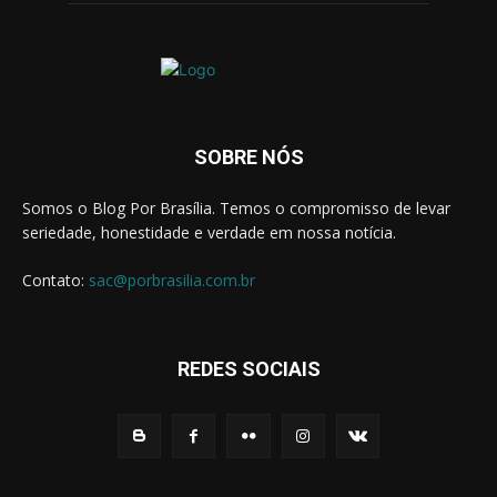
number
of
demanding
watch
statement
of
the
SOBRE NÓS
brand.
christianlouboutin.to
christian
Somos o Blog Por Brasília. Temos o compromisso de levar
louboutin
seriedade, honestidade e verdade em nossa notícia.
replica
with
Contato:
sac@porbrasilia.com.br
fast
shipping
worldwide
and
REDES SOCIAIS
1
year
warranty
on
all