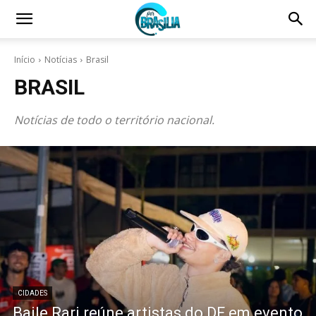
Início
Notícias
Brasil
BRASIL
Notícias de todo o território nacional.
CIDADES
Baile Rari reúne artistas do DF em evento