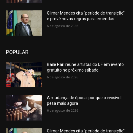
so
digging
Gilmar Mendes cita “período de transição”
ability
e prevê novas regras para emendas
to
6 de agosto de 2026
produce
special
those.the
perfect
coordination
POPULAR
of
hands,
Baile Rari reúne artistas do DF em evento
mind
gratuito no próximo sábado
and
6 de agosto de 2026
soul
is
a
A mudança de época: por que o invisível
requirement
pesa mais agora
of
6 de agosto de 2026
exact
montrereplique.to
.swiss
vapeadores
Gilmar Mendes cita “período de transição”
targeted