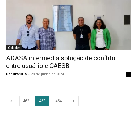
Cidades
ADASA intermedia solução de conflito
entre usuário e CAESB
Por Brasilia
-
28 de junho de 2024
0
462
463
464