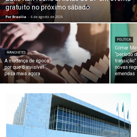
gratuito no próximo sábado
Por Brasilia
-
6 de agosto de 2026
POLÍTICA
Gilmar Me
MANCHETES
“período 
A mudança de época:
transição”
por que o invisível
novas reg
pesa mais agora
emendas