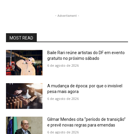
best
noob.to
- Advertisment -
moved
by
way
of
MOST READ
latter
part
Baile Rari reúne artistas do DF em evento
of
gratuito no próximo sábado
the
6 de agosto de 2026
24th
century
western
A mudança de época: por que o invisível
european
pesa mais agora
enormous
6 de agosto de 2026
railway
rail
station
through
Gilmar Mendes cita “período de transição”
the
e prevê novas regras para emendas
region
6 de agosto de 2026