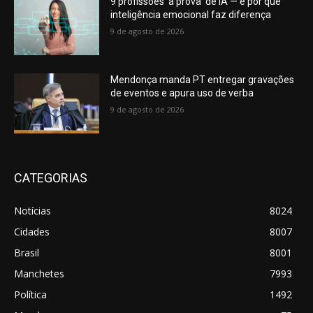
9 profissões ‘a prova’ de IA — e por que
inteligência emocional faz diferença
9 de agosto de 2026
Mendonça manda PT entregar gravações
de eventos e apura uso de verba
9 de agosto de 2026
CATEGORIAS
Notícias
8024
Cidades
8007
Brasil
8001
Manchetes
7993
Política
1492