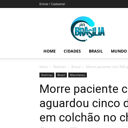
Entrar / Cadastrar
Por
Brasília
HOME
CIDADES
BRASIL
MUNDO
Início
Notícias
Brasil
Morre paciente com 300 qu
Notícias
Brasil
Manchetes
Morre paciente 
aguardou cinco d
em colchão no c