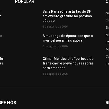
POPULAR
C
F
Baile Rari reúne artistas do DF
No
o
em evento gratuito no próximo
C
sábado
6 de agosto de 2026
Br
M
 o
A mudança de época: por que o
invisível pesa mais agora
Po
6 de agosto de 2026
M
C
de
Gilmar Mendes cita “período de
as
transição” e prevê novas regras
E
para emendas
6 de agosto de 2026
BRE NÓS
R