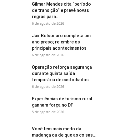
Gilmar Mendes cita “período
de transição” e prevê novas
regras para...
6 de agosto de 2026
Jair Bolsonaro completa um
ano preso; relembre os
principais acontecimentos
6 de agosto de 2026
Operação reforça segurança
durante quinta saída
temporária de custodiados
6 de agosto de 2026
Experiências de turismo rural
ganham força no DF
5 de agosto de 2026
Você tem mais medo da
mudança ou de que as coisas...