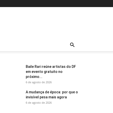
Baile Rari reúne artistas do DF
em evento gratuito no
próximo...
6 de agosto de 2026
A mudança de época: por que o
invisível pesa mais agora
6 de agosto de 2026