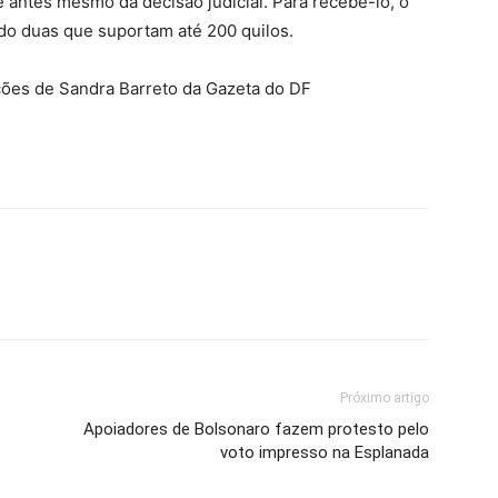
te antes mesmo da decisão judicial. Para recebê-lo, o
do duas que suportam até 200 quilos.
ções de Sandra Barreto da Gazeta do DF
Próximo artigo
Apoiadores de Bolsonaro fazem protesto pelo
voto impresso na Esplanada