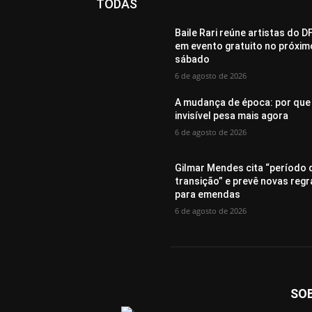
TODAS
Baile Rari reúne artistas do D
em evento gratuito no próxim
sábado
6 de agosto de 2026
A mudança de época: por que
invisível pesa mais agora
6 de agosto de 2026
Gilmar Mendes cita “período 
transição” e prevê novas regr
para emendas
6 de agosto de 2026
SO