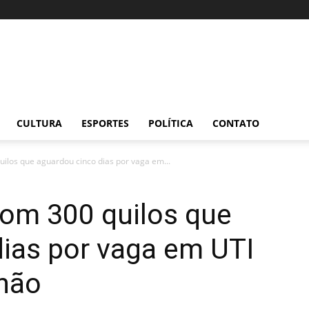
CULTURA
ESPORTES
POLÍTICA
CONTATO
ilos que aguardou cinco dias por vaga em...
com 300 quilos que
ias por vaga em UTI
hão