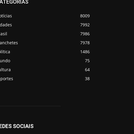
ATEGORIAS
tícias
8009
idades
7992
asil
7986
anchetes
7978
lítica
1486
undo
75
ultura
64
sportes
38
EDES SOCIAIS