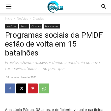
Início
Notícias
Cidades
Notícias
Brasil
Cidades
Manchetes
Programas sociais da PMDF
estão de volta em 15
batalhões
Projetos estavam suspensos devido à pandemia do novo
coronavírus. Saiba como participar
18 de setembro de 2021
Ana Lúcia Pádua, 38 anos, é deficiente visual e participa