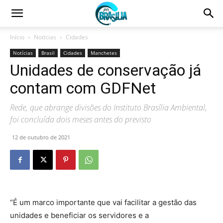
Início
Notícias
Cidades
Notícias
Brasil
Cidades
Manchetes
Unidades de conservação já
contam com GDFNet
Rede, que abrange divisões do Instituto Brasília Ambiental,
foi concluída dois meses antes do previsto
12 de outubro de 2021
“É um marco importante que vai facilitar a gestão das
unidades e beneficiar os servidores e a