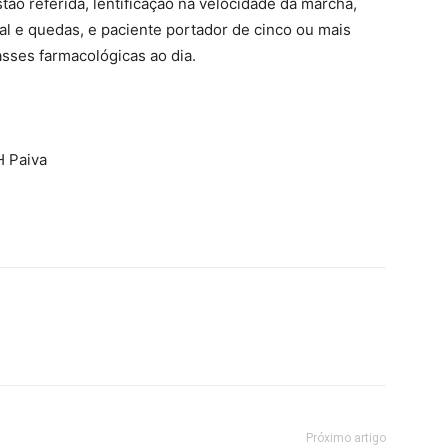
ão referida, lentificação na velocidade da marcha,
ral e quedas, e paciente portador de cinco ou mais
asses farmacológicas ao dia.
H Paiva
Próximo artigo