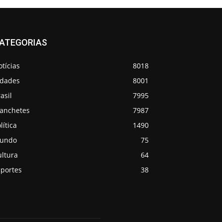
ATEGORIAS
tícias
8018
idades
8001
asil
7995
anchetes
7987
lítica
1490
undo
75
ultura
64
sportes
38