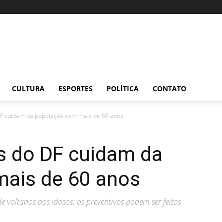
CULTURA
ESPORTES
POLÍTICA
CONTATO
F cuidam da população com mais de 60 anos
s do DF cuidam da
ais de 60 anos
 voltados aos idosos; os preventivos podem ser feitos