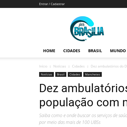
Entrar / Cadastrar
Por
Brasília
HOME
CIDADES
BRASIL
MUNDO
Início
Notícias
Cidades
Dez ambulatórios do D
Notícias
Brasil
Cidades
Manchetes
Dez ambulatório
população com m
Saiba como e onde buscar os serviços de saúde
por meio das mais de 100 UBSs