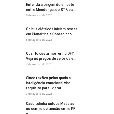
Entenda a origem do embate
entre Mendonça, do STF, e a...
8 de agosto de 2026
Ônibus elétricos iniciam testes
em Planaltina e Sobradinho
8 de agosto de 2026
Quanto custa morrer no DF?
Veja os preços de velórios e...
7 de agosto de 2026
Cinco razões pelas quais a
inteligência emocional virou
requisito para liderar
7 de agosto de 2026
Caso Lulinha coloca Messias
no centro de tensão entre PF
e...