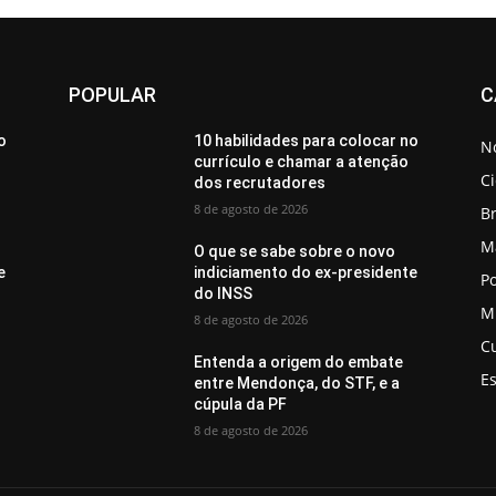
POPULAR
C
o
10 habilidades para colocar no
No
currículo e chamar a atenção
C
dos recrutadores
8 de agosto de 2026
Br
M
O que se sabe sobre o novo
e
indiciamento do ex-presidente
Po
do INSS
M
8 de agosto de 2026
C
Entenda a origem do embate
E
entre Mendonça, do STF, e a
cúpula da PF
8 de agosto de 2026