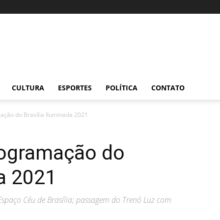
CULTURA
ESPORTES
POLÍTICA
CONTATO
ção do Brasília Iluminada 2021
ogramação do
da 2021
 Espaço Céu de Brasília; passagem do Trenó Luz com