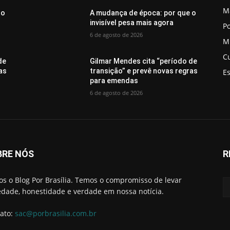
M
 o
A mudança de época: por que o
invisível pesa mais agora
Po
6 de agosto de 2026
M
C
de
Gilmar Mendes cita “período de
as
transição” e prevê novas regras
E
para emendas
6 de agosto de 2026
BRE NÓS
R
s o Blog Por Brasília. Temos o compromisso de levar
edade, honestidade e verdade em nossa notícia.
ato:
sac@porbrasilia.com.br