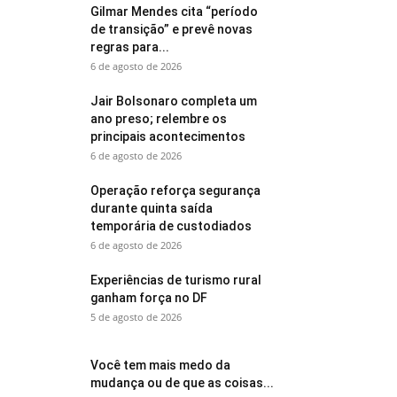
Gilmar Mendes cita “período
de transição” e prevê novas
regras para...
6 de agosto de 2026
Jair Bolsonaro completa um
ano preso; relembre os
principais acontecimentos
6 de agosto de 2026
Operação reforça segurança
durante quinta saída
temporária de custodiados
6 de agosto de 2026
Experiências de turismo rural
ganham força no DF
5 de agosto de 2026
Você tem mais medo da
mudança ou de que as coisas...