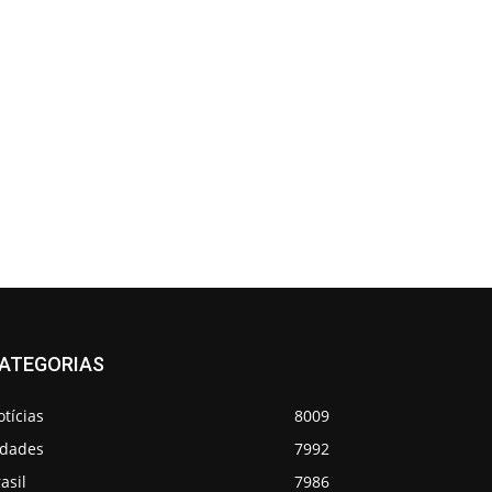
ATEGORIAS
tícias
8009
idades
7992
asil
7986