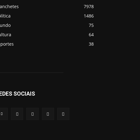
anchetes
7978
lítica
1486
undo
75
ultura
64
sportes
38
EDES SOCIAIS