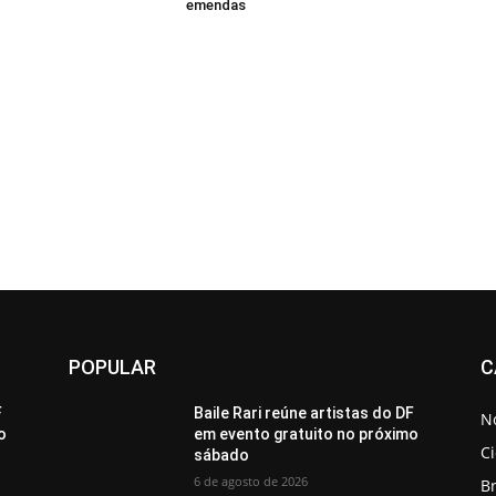
emendas
POPULAR
C
F
Baile Rari reúne artistas do DF
No
o
em evento gratuito no próximo
C
sábado
6 de agosto de 2026
Br