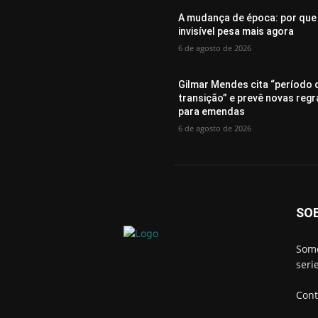
A mudança de época: por que
invisível pesa mais agora
6 de agosto de 2026
Gilmar Mendes cita “período 
transição” e prevê novas regr
para emendas
6 de agosto de 2026
SO
Somo
seri
Cont