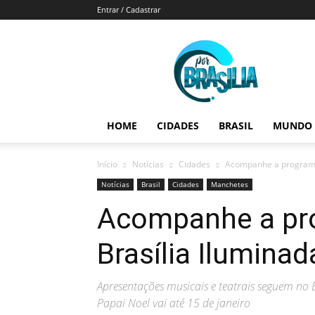
Entrar / Cadastrar
Por
Brasília
HOME
CIDADES
BRASIL
MUNDO
Início
Notícias
Cidades
Acompanhe a programa
Notícias
Brasil
Cidades
Manchetes
Acompanhe a pr
Brasília Ilumina
Apresentações musicais e teatrais seguem no
Papai Noel vai até 15 de janeiro