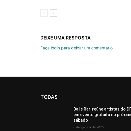
DEIXE UMA RESPOSTA
Faça login para deixar um comentário
TODAS
Baile Rari reúne artistas do D
em evento gratuito no próxim
sábado
6 de agosto de 2026