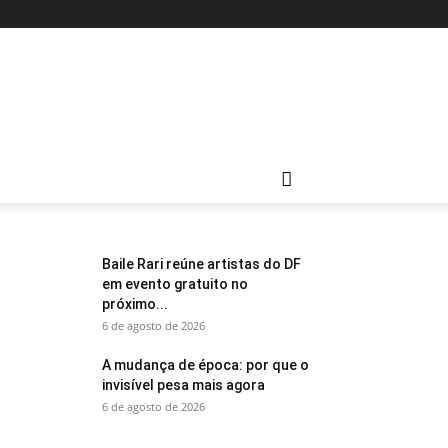
Baile Rari reúne artistas do DF
em evento gratuito no
próximo...
6 de agosto de 2026
A mudança de época: por que o
invisível pesa mais agora
6 de agosto de 2026