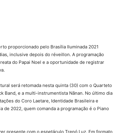
erto proporcionado pelo Brasília Iluminada 2021
s, inclusive depois do réveillon. A programação
eata do Papai Noel e a oportunidade de registrar
va.
ltural será retomada nesta quinta (30) com o Quarteto
 Band, e a multi-instrumentista Nãnan. No último dia
ações do Coro Laetare, Identidade Brasileira e
 dia de 2022, quem comanda a programação é o Piano
azer presente com o espetáculo Trenó Luz. Em formato