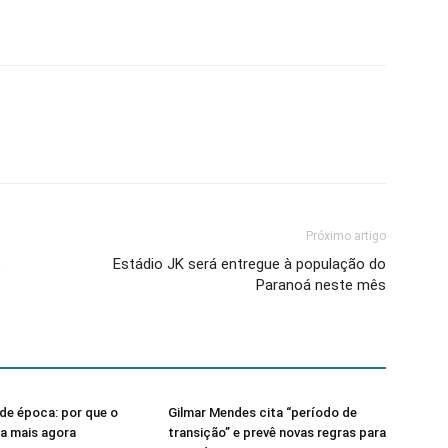
Próximo artigo
e
Estádio JK será entregue à população do
Paranoá neste mês
de época: por que o
Gilmar Mendes cita “período de
sa mais agora
transição” e prevê novas regras para