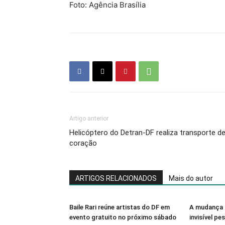
Foto: Agência Brasília
Artigo anterior
Helicóptero do Detran-DF realiza transporte d
coração
ARTIGOS RELACIONADOS
Mais do autor
Baile Rari reúne artistas do DF em
A mudança 
evento gratuito no próximo sábado
invisível pe