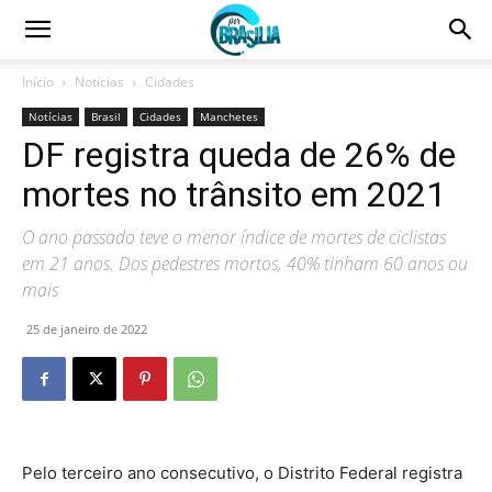
Início
Notícias
Cidades
Notícias
Brasil
Cidades
Manchetes
DF registra queda de 26% de
mortes no trânsito em 2021
O ano passado teve o menor índice de mortes de ciclistas
em 21 anos. Dos pedestres mortos, 40% tinham 60 anos ou
mais
25 de janeiro de 2022
Pelo terceiro ano consecutivo, o Distrito Federal registra