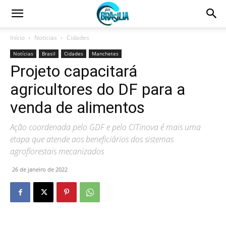
Início
Notícias
Cidades
Notícias
Brasil
Cidades
Manchetes
Projeto capacitará
agricultores do DF para a
venda de alimentos
Ação coordenada pelo GDF e pelo CITinova é mais uma
etapa que atende aos beneficiários dos sistemas
agroflorestais mecanizados
26 de janeiro de 2022