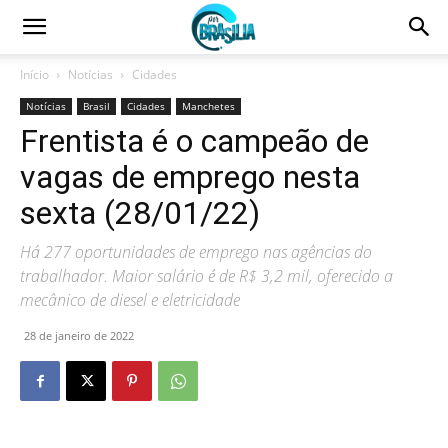
Início
Notícias
Cidades
Notícias
Brasil
Cidades
Manchetes
Frentista é o campeão de
vagas de emprego nesta
sexta (28/01/22)
Há 277 oportunidades de emprego nas agências do
trabalhador. Maior salário é de R$ 3,2 mil, oferecido a
mecânico de diesel e eletricidade
28 de janeiro de 2022