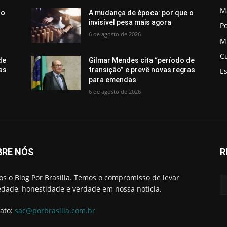
M
 o
A mudança de época: por que o
invisível pesa mais agora
Po
6 de agosto de 2026
M
C
de
Gilmar Mendes cita “período de
as
transição” e prevê novas regras
E
para emendas
6 de agosto de 2026
BRE NÓS
R
s o Blog Por Brasília. Temos o compromisso de levar
edade, honestidade e verdade em nossa notícia.
ato:
sac@porbrasilia.com.br