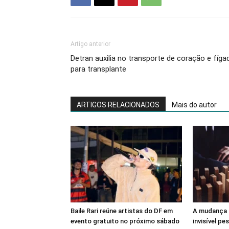
Artigo anterior
Detran auxilia no transporte de coração e fíga
para transplante
ARTIGOS RELACIONADOS
Mais do autor
Baile Rari reúne artistas do DF em
A mudança 
evento gratuito no próximo sábado
invisível pe