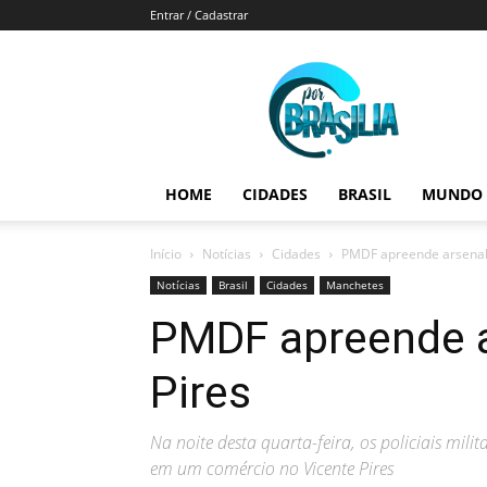
Entrar / Cadastrar
Por
Brasília
HOME
CIDADES
BRASIL
MUNDO
Início
Notícias
Cidades
PMDF apreende arsenal 
Notícias
Brasil
Cidades
Manchetes
PMDF apreende a
Pires
Na noite desta quarta-feira, os policiais mi
em um comércio no Vicente Pires