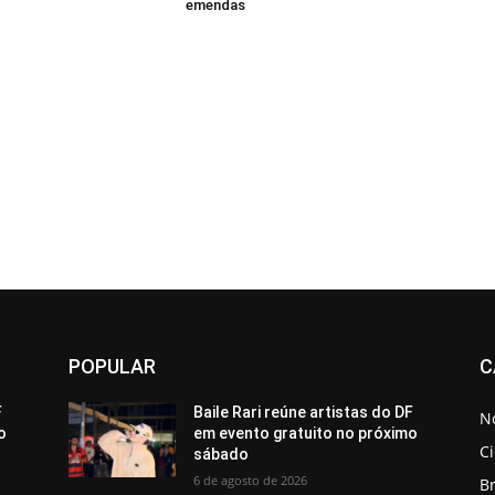
emendas
POPULAR
C
F
Baile Rari reúne artistas do DF
No
o
em evento gratuito no próximo
C
sábado
6 de agosto de 2026
Br