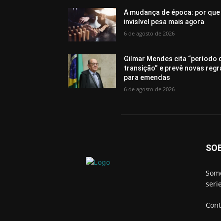
A mudança de época: por que
invisível pesa mais agora
6 de agosto de 2026
Gilmar Mendes cita “período 
transição” e prevê novas regr
para emendas
6 de agosto de 2026
SO
Somo
seri
Cont