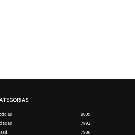
ATEGORIAS
tícias
8009
idades
7992
asil
7986