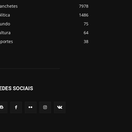
anchetes
7978
lítica
1486
undo
75
ultura
64
sportes
38
EDES SOCIAIS