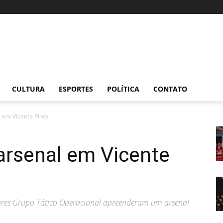
CULTURA
ESPORTES
POLÍTICA
CONTATO
em Vicente Pires
rsenal em Vicente
litares Grupo Tático Operacional apreenderam um arsenal