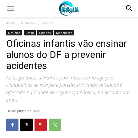
Início
Notícias
Cidades
Notícias
Brasil
Cidades
Manchetes
Oficinas infantis vão ensinar
alunos do DF a prevenir
acidentes
Aulas gratuitas alertarão para riscos como ligações
clandestinas de energia e paredes trincadas; atividade é
oferecida na Cidade da Segurança Pública, no Recanto das
Emas
10 de junho de 2022