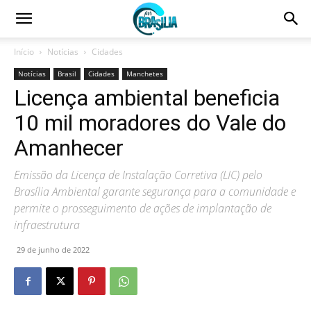
Início
Notícias
Cidades
Notícias
Brasil
Cidades
Manchetes
Licença ambiental beneficia
10 mil moradores do Vale do
Amanhecer
Emissão da Licença de Instalação Corretiva (LIC) pelo
Brasília Ambiental garante segurança para a comunidade e
permite o prosseguimento de ações de implantação de
infraestrutura
29 de junho de 2022