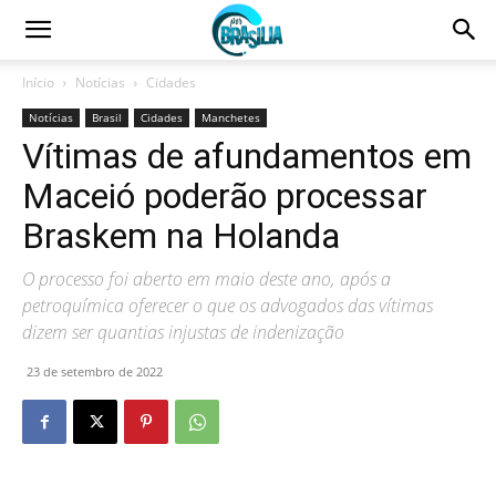
Início
Notícias
Cidades
Notícias
Brasil
Cidades
Manchetes
Vítimas de afundamentos em
Maceió poderão processar
Braskem na Holanda
O processo foi aberto em maio deste ano, após a
petroquímica oferecer o que os advogados das vítimas
dizem ser quantias injustas de indenização
23 de setembro de 2022