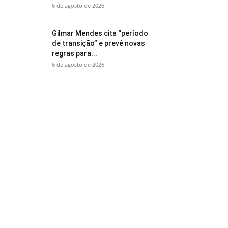
6 de agosto de 2026
Gilmar Mendes cita “período
de transição” e prevê novas
regras para...
6 de agosto de 2026