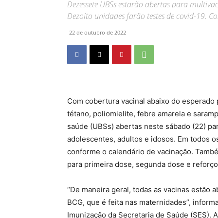
Dezessete UBSs estarão abertas para multiva
Dezoito unidades farão testes de covid-19. Con
22 de outubro de 2022
Com cobertura vacinal abaixo do esperado 
tétano, poliomielite, febre amarela e saramp
saúde (UBSs) abertas neste sábado (22) par
adolescentes, adultos e idosos. Em todos os 
conforme o calendário de vacinação. Também
para primeira dose, segunda dose e reforço
“De maneira geral, todas as vacinas estão
BCG, que é feita nas maternidades”, inform
Imunização da Secretaria de Saúde (SES). 