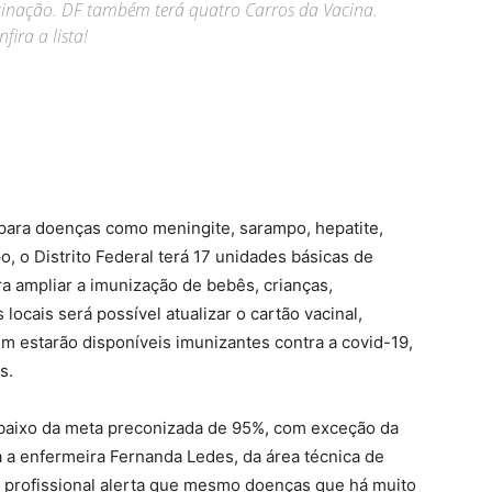
cinação. DF também terá quatro Carros da Vacina.
fira a lista!
para doenças como meningite, sarampo, hepatite,
o, o Distrito Federal terá 17 unidades básicas de
a ampliar a imunização de bebês, crianças,
locais será possível atualizar o cartão vacinal,
 estarão disponíveis imunizantes contra a covid-19,
s.
 abaixo da meta preconizada de 95%, com exceção da
a a enfermeira Fernanda Ledes, da área técnica de
A profissional alerta que mesmo doenças que há muito