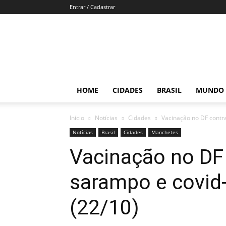
Entrar / Cadastrar
Por
Brasília
HOME
CIDADES
BRASIL
MUNDO
Início
Notícias
Cidades
Vacinação no DF contra
Notícias
Brasil
Cidades
Manchetes
Vacinação no DF 
sarampo e covid
(22/10)