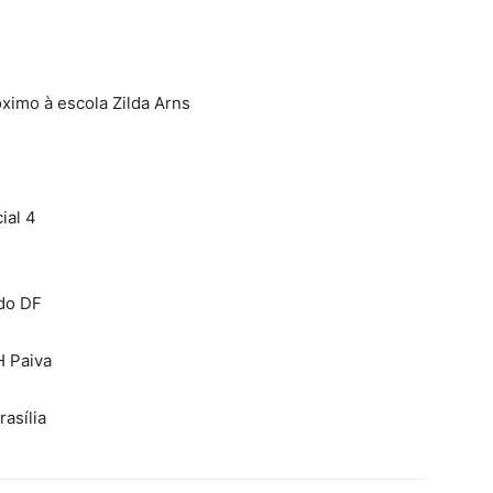
ximo à escola Zilda Arns
ial 4
do DF
H Paiva
asília