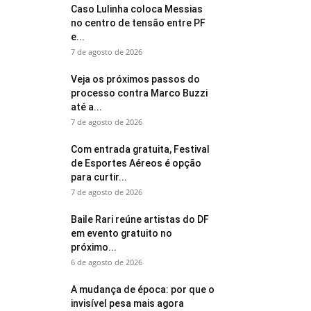
Caso Lulinha coloca Messias
no centro de tensão entre PF
e...
7 de agosto de 2026
Veja os próximos passos do
processo contra Marco Buzzi
até a...
7 de agosto de 2026
Com entrada gratuita, Festival
de Esportes Aéreos é opção
para curtir...
7 de agosto de 2026
Baile Rari reúne artistas do DF
em evento gratuito no
próximo...
6 de agosto de 2026
A mudança de época: por que o
invisível pesa mais agora