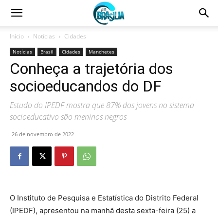
Início
Notícias
Cidades
Notícias
Brasil
Cidades
Manchetes
Conheça a trajetória dos
socioeducandos do DF
Estudo do IPEDF mostra que 87% dos jovens no sistema
socioeducativo são meninos negros
26 de novembro de 2022
O Instituto de Pesquisa e Estatística do Distrito Federal
(IPEDF), apresentou na manhã desta sexta-feira (25) a