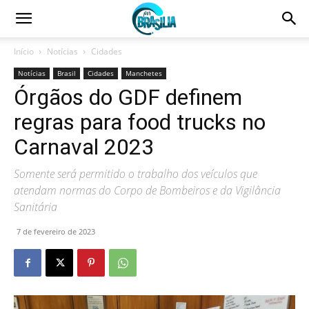
Início
Notícias
Cidades
Notícias
Brasil
Cidades
Manchetes
Órgãos do GDF definem
regras para food trucks no
Carnaval 2023
Somente será permitido o trabalho dos veículos que
atendam normas do Corpo de Bombeiros e da Vigilância
Sanitária
7 de fevereiro de 2023