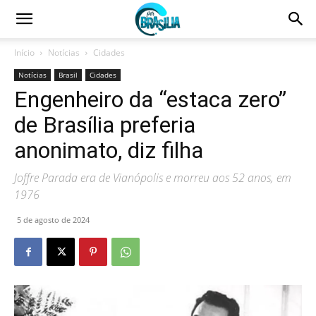
Início
Notícias
Cidades
Notícias
Brasil
Cidades
Engenheiro da “estaca zero”
de Brasília preferia
anonimato, diz filha
Joffre Parada era de Vianópolis e morreu aos 52 anos, em
1976
5 de agosto de 2024