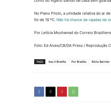
conto do vigário saindo de casa sem guard
No Plano Piloto, a umidade relativa do ar d
foi de 18 ºC.
Não há chance de rajadas de v
Por Letícia Mouhamad do Correio Brazilien
Foto: Ed Alves/CB/DA Press / Reprodução C
TAGS
Isso é Brasília
Por Brasília
Rócio Barreto