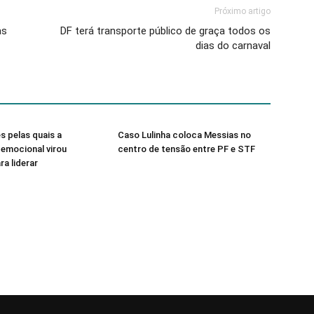
Próximo artigo
as
DF terá transporte público de graça todos os
dias do carnaval
s pelas quais a
Caso Lulinha coloca Messias no
a emocional virou
centro de tensão entre PF e STF
ra liderar