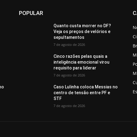
POPULAR
C
Quanto custa morrer no DF?
No
Veja os preços de velórios e
C
sepultamentos
7 de agosto de 2026
Br
M
Cinco razões pelas quais a
inteligência emocional virou
Po
requisito para liderar
M
7 de agosto de 2026
C
no
Caso Lulinha coloca Messias no
E
centro de tensão entre PF e
STF
7 de agosto de 2026