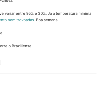
a-chuva.
eve variar entre 95% e 30%. Já a temperatura mínima
ento nem trovoadas
. Boa semana!
se
orreio Braziliense