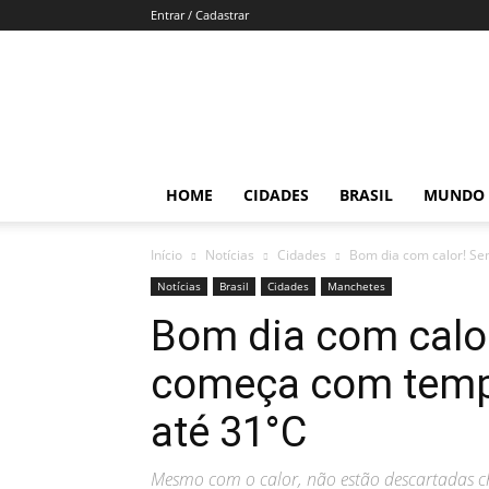
Entrar / Cadastrar
Por
Brasília
HOME
CIDADES
BRASIL
MUNDO
Início
Notícias
Cidades
Bom dia com calor! Se
Notícias
Brasil
Cidades
Manchetes
Bom dia com calo
começa com temp
até 31°C
Mesmo com o calor, não estão descartadas ch