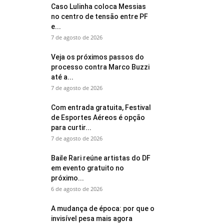
Caso Lulinha coloca Messias
no centro de tensão entre PF
e...
7 de agosto de 2026
Veja os próximos passos do
processo contra Marco Buzzi
até a...
7 de agosto de 2026
Com entrada gratuita, Festival
de Esportes Aéreos é opção
para curtir...
7 de agosto de 2026
Baile Rari reúne artistas do DF
em evento gratuito no
próximo...
6 de agosto de 2026
A mudança de época: por que o
invisível pesa mais agora