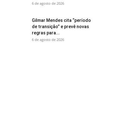
6 de agosto de 2026
Gilmar Mendes cita “período
de transição” e prevê novas
regras para...
6 de agosto de 2026