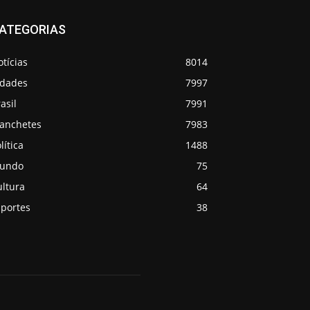
ATEGORIAS
tícias
8014
idades
7997
asil
7991
anchetes
7983
lítica
1488
undo
75
ultura
64
sportes
38