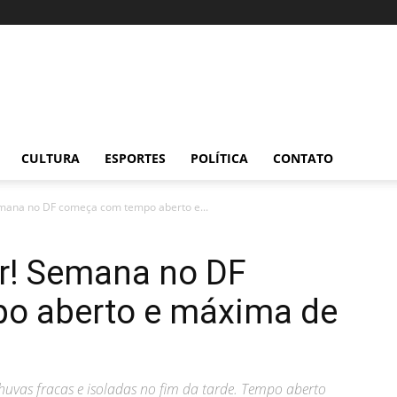
CULTURA
ESPORTES
POLÍTICA
CONTATO
mana no DF começa com tempo aberto e...
r! Semana no DF
o aberto e máxima de
uvas fracas e isoladas no fim da tarde. Tempo aberto