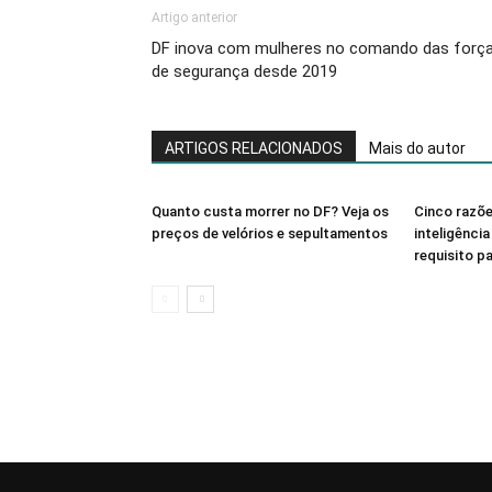
Artigo anterior
DF inova com mulheres no comando das forç
de segurança desde 2019
ARTIGOS RELACIONADOS
Mais do autor
Quanto custa morrer no DF? Veja os
Cinco razõe
preços de velórios e sepultamentos
inteligênci
requisito pa