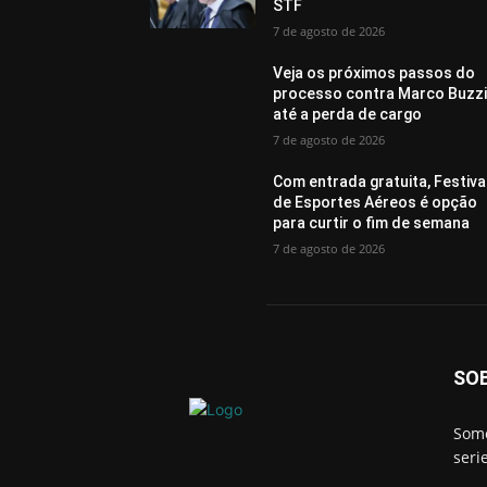
STF
7 de agosto de 2026
Veja os próximos passos do
processo contra Marco Buzz
até a perda de cargo
7 de agosto de 2026
Com entrada gratuita, Festiva
de Esportes Aéreos é opção
para curtir o fim de semana
7 de agosto de 2026
SO
Somo
seri