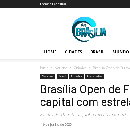
Entrar / Cadastrar
Por
Brasília
HOME
CIDADES
BRASIL
MUNDO
Início
Notícias
Cidades
Brasília Open de Futev
Notícias
Brasil
Cidades
Manchetes
Brasília Open de F
capital com estre
Evento de 19 a 22 de junho incentiva a parti
19 de junho de 2025