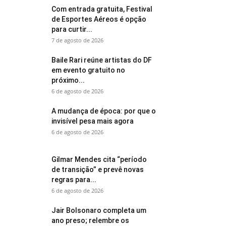
Com entrada gratuita, Festival
de Esportes Aéreos é opção
para curtir...
7 de agosto de 2026
Baile Rari reúne artistas do DF
em evento gratuito no
próximo...
6 de agosto de 2026
A mudança de época: por que o
invisível pesa mais agora
6 de agosto de 2026
Gilmar Mendes cita “período
de transição” e prevê novas
regras para...
6 de agosto de 2026
Jair Bolsonaro completa um
ano preso; relembre os