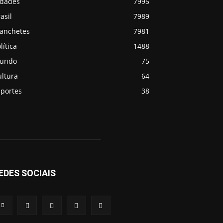
idades
7995
asil
7989
anchetes
7981
lítica
1488
undo
75
ultura
64
sportes
38
EDES SOCIAIS