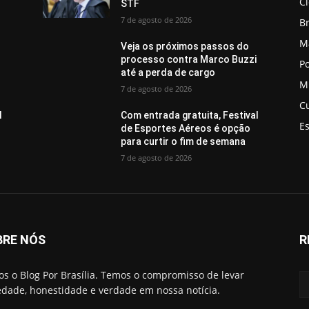
C
STF
7 de agosto de 2026
Br
M
Veja os próximos passos do
i
processo contra Marco Buzzi
Po
até a perda de cargo
M
7 de agosto de 2026
C
l
Com entrada gratuita, Festival
E
de Esportes Aéreos é opção
para curtir o fim de semana
7 de agosto de 2026
BRE NÓS
R
s o Blog Por Brasília. Temos o compromisso de levar
edade, honestidade e verdade em nossa notícia.