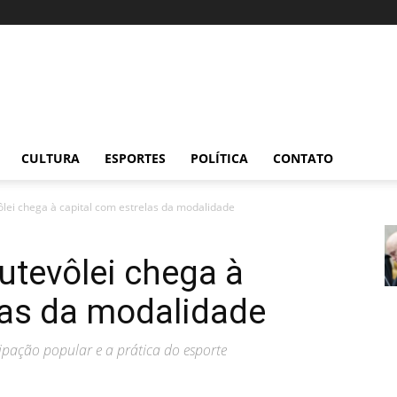
CULTURA
ESPORTES
POLÍTICA
CONTATO
ôlei chega à capital com estrelas da modalidade
utevôlei chega à
las da modalidade
cipação popular e a prática do esporte