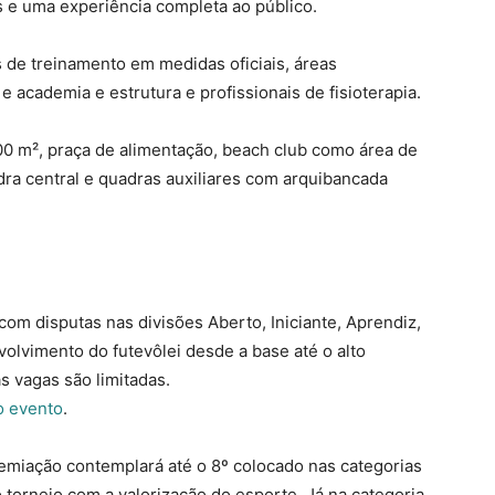
as e uma experiência completa ao público.
s de treinamento em medidas oficiais, áreas
 academia e estrutura e profissionais de fisioterapia.
800 m², praça de alimentação, beach club como área de
ra central e quadras auxiliares com arquibancada
om disputas nas divisões Aberto, Iniciante, Aprendiz,
lvimento do futevôlei desde a base até o alto
s vagas são limitadas.
do evento
.
emiação contemplará até o 8º colocado nas categorias
 torneio com a valorização do esporte. Já na categoria