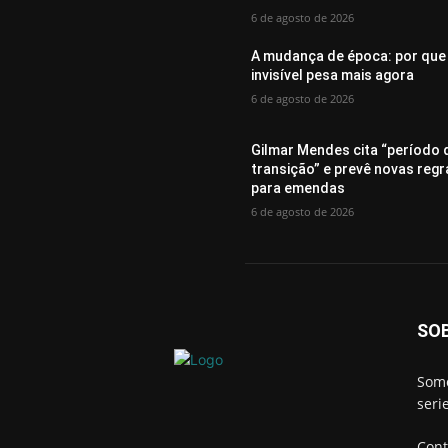
6 de agosto de 2026
A mudança de época: por que
invisível pesa mais agora
6 de agosto de 2026
Gilmar Mendes cita “período 
transição” e prevê novas regr
para emendas
6 de agosto de 2026
SO
Somo
seri
Cont