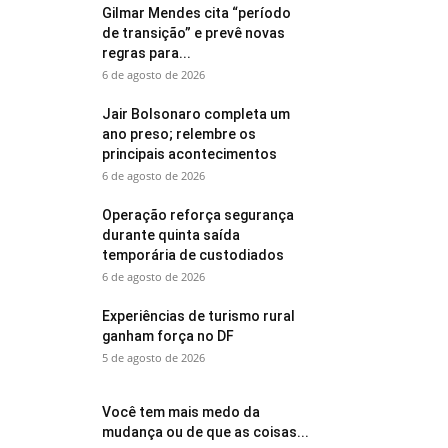
Gilmar Mendes cita “período
de transição” e prevê novas
regras para...
6 de agosto de 2026
Jair Bolsonaro completa um
ano preso; relembre os
principais acontecimentos
6 de agosto de 2026
Operação reforça segurança
durante quinta saída
temporária de custodiados
6 de agosto de 2026
Experiências de turismo rural
ganham força no DF
5 de agosto de 2026
Você tem mais medo da
mudança ou de que as coisas...