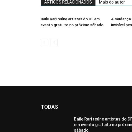
ARTIGOS RELACIONADOS
Mais do autor
Baile Rari reúne artistas do DF em
A mudança 
evento gratuito no próximo sábado
invisível pe
TODAS
Baile Rari reúne artistas do D
em evento gratuito no próxim
sábado