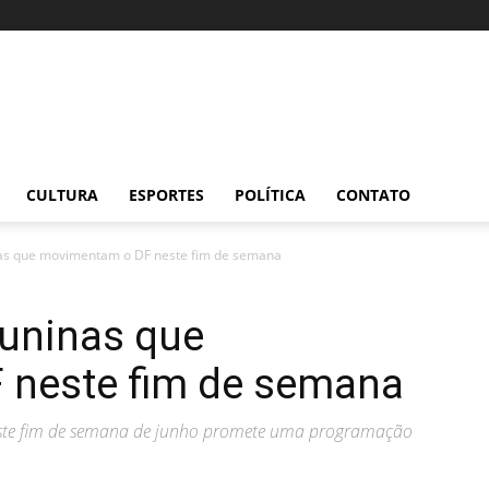
CULTURA
ESPORTES
POLÍTICA
CONTATO
inas que movimentam o DF neste fim de semana
juninas que
 neste fim de semana
 este fim de semana de junho promete uma programação