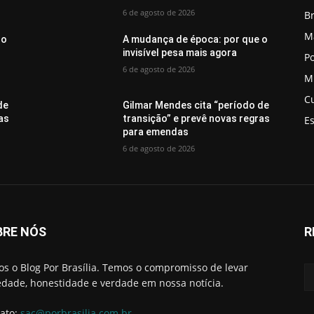
6 de agosto de 2026
Br
M
 o
A mudança de época: por que o
invisível pesa mais agora
Po
6 de agosto de 2026
M
C
de
Gilmar Mendes cita “período de
as
transição” e prevê novas regras
E
para emendas
6 de agosto de 2026
BRE NÓS
R
s o Blog Por Brasília. Temos o compromisso de levar
edade, honestidade e verdade em nossa notícia.
ato:
sac@porbrasilia.com.br