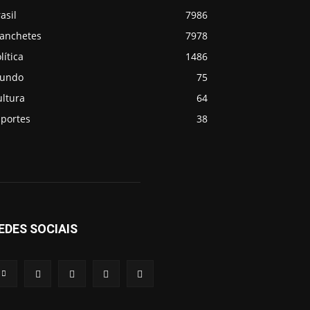
asil
7986
anchetes
7978
lítica
1486
undo
75
ultura
64
sportes
38
EDES SOCIAIS