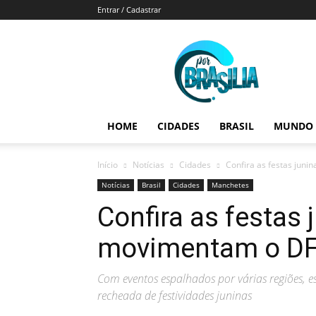
Entrar / Cadastrar
Por
Brasília
HOME
CIDADES
BRASIL
MUNDO
Início
Notícias
Cidades
Confira as festas jun
Notícias
Brasil
Cidades
Manchetes
Confira as festas 
movimentam o DF
Com eventos espalhados por várias regiões,
recheada de festividades juninas