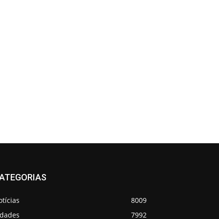
ATEGORIAS
tícias
8009
idades
7992