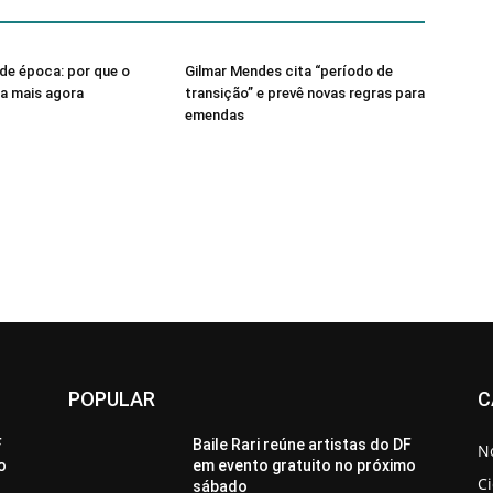
de época: por que o
Gilmar Mendes cita “período de
sa mais agora
transição” e prevê novas regras para
emendas
POPULAR
C
F
Baile Rari reúne artistas do DF
No
o
em evento gratuito no próximo
C
sábado